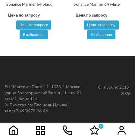
Sonance Mariner 64 black
Sonance Mariner 64 white
Цена по запросу
Цена по запросу
Цена по запросу
Цена по запросу
В избранное
В избранное
БЦ “Максима Плаза“ 111033, г. Москва,
© InSound 2015-
улица Золоторожский Вал, д. 11, стр. 21,
2026
этаж 1, офис 111
(м.Римская / м.Площадь Ильича)
тел.:
+7(495)978-96-46
0