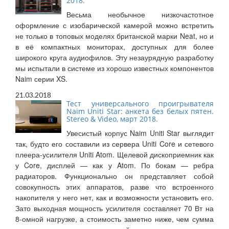
2018.
Весьма необычное низкочастотное
оформление с изобарической камерой можно встретить
не только в топовых моделях британской марки Neat, но и
в её компактных мониторах, доступных для более
широкого круга аудиофилов. Эту незаурядную разработку
мы испытали в системе из хорошо известных компонентов
Naim серии XS.
21.03.2018
Тест универсального проигрывателя
Naim Uniti Star: анкета без белых пятен.
Stereo & Video, март 2018.
Увесистый корпус Naim Uniti Star выглядит
так, будто его составили из сервера Uniti Core и сетевого
плеера-усилителя Uniti Atom. Щелевой дископриемник как
у Core, дисплей — как у Atom. По бокам — ребра
радиаторов. Функционально он представляет собой
совокупность этих аппаратов, разве что встроенного
накопителя у него нет, как и возможности установить его.
Зато выходная мощность усилителя составляет 70 Вт на
8-омной нагрузке, а стоимость заметно ниже, чем сумма