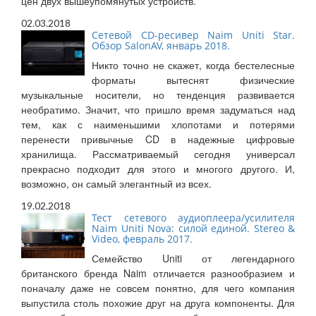
цен двух вышеупомянутых устройств.
02.03.2018
Сетевой CD-ресивер Naim Uniti Star.
Обзор SalonAV, январь 2018.
Никто точно не скажет, когда бестелесные
форматы вытеснят физические
музыкальные носители, но тенденция развивается
необратимо. Значит, что пришло время задуматься над
тем, как с наименьшими хлопотами и потерями
перенести привычные CD в надежные цифровые
хранилища. Рассматриваемый сегодня универсал
прекрасно подходит для этого и многого другого. И,
возможно, он самый элегантный из всех.
19.02.2018
Тест сетевого аудиоплеера/усилителя
Naim Uniti Nova: силой единой. Stereo &
Video, февраль 2017.
Семейство Uniti от легендарного
британского бренда Naim отличается разнообразием и
поначалу даже не совсем понятно, для чего компания
выпустила столь похожие друг на друга компоненты. Для