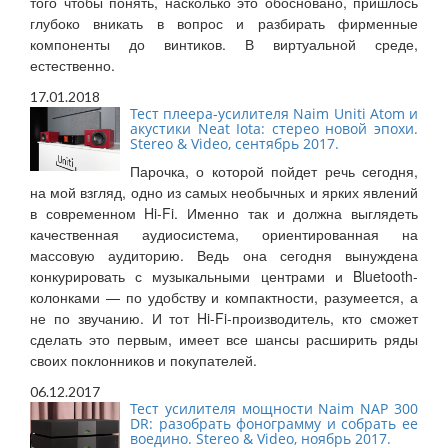
того чтобы понять, насколько это обосновано, пришлось
глубоко вникать в вопрос и разбирать фирменные
компоненты до винтиков. В виртуальной среде,
естественно.
17.01.2018
Тест плеера-усилителя Naim Uniti Atom и
акустики Neat Iota: стерео новой эпохи.
Stereo & Video, сентябрь 2017.
Парочка, о которой пойдет речь сегодня,
на мой взгляд, одно из самых необычных и ярких явлений
в современном Hi-Fi. Именно так и должна выглядеть
качественная аудиосистема, ориентированная на
массовую аудиторию. Ведь она сегодня вынуждена
конкурировать с музыкальными центрами и Bluetooth-
колонками — по удобству и компактности, разумеется, а
не по звучанию. И тот Hi-Fi-производитель, кто сможет
сделать это первым, имеет все шансы расширить ряды
своих поклонников и покупателей.
06.12.2017
Тест усилителя мощности Naim NAP 300
DR: разобрать фонограмму и собрать ее
воедино. Stereo & Video, ноябрь 2017.