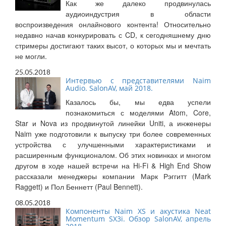
Как же далеко продвинулась
аудиоиндустрия в области
воспроизведения онлайнового контента! Относительно
недавно начав конкурировать с CD, к сегодняшнему дню
стримеры достигают таких высот, о которых мы и мечтать
не могли.
25.05.2018
Интервью с представителями Naim
Audio. SalonAV, май 2018.
Казалось бы, мы едва успели
познакомиться с моделями Atom, Core,
Star и Nova из продвинутой линейки Uniti, а инженеры
Naim уже подготовили к выпуску три более современных
устройства с улучшенными характеристиками и
расширенным функционалом. Об этих новинках и многом
другом в ходе нашей встречи на Hi-Fi & High End Show
рассказали менеджеры компании Марк Рэггитт (Mark
Raggett) и Пол Беннетт (Paul Bennett).
08.05.2018
Компоненты Naim XS и акустика Neat
Momentum SX3i. Обзор SalonAV, апрель