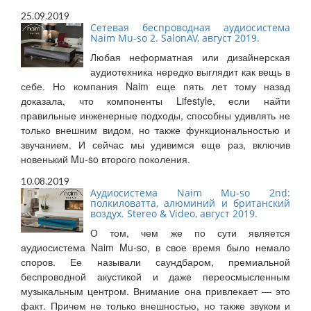
25.09.2019
Сетевая беспроводная аудиосистема
Naim Mu-so 2. SalonAV, август 2019.
Любая неформатная или дизайнерская
аудиотехника нередко выглядит как вещь в
себе. Но компания Naim еще пять лет тому назад
доказала, что компоненты Lifestyle, если найти
правильные инженерные подходы, способны удивлять не
только внешним видом, но также функциональностью и
звучанием. И сейчас мы удивимся еще раз, включив
новенький Mu-so второго поколения.
10.08.2019
Аудиосистема Naim Mu-so 2nd:
полкиловатта, алюминий и британский
воздух. Stereo & Video, август 2019.
О том, чем же по сути является
аудиосистема Naim Mu-so, в свое время было немало
споров. Ее называли саундбаром, премиальной
беспроводной акустикой и даже переосмысленным
музыкальным центром. Внимание она привлекает — это
факт. Причем не только внешностью, но также звуком и