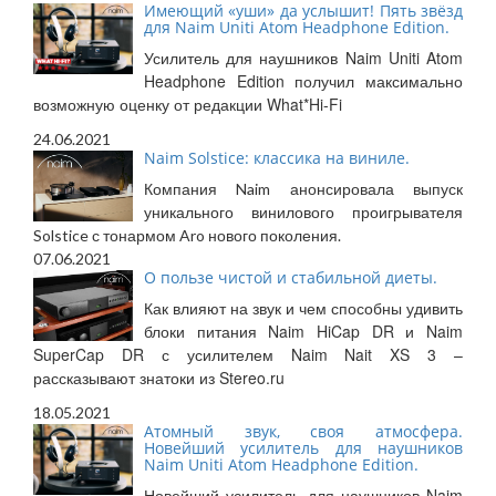
Имеющий «уши» да услышит! Пять звёзд
для Naim Uniti Atom Headphone Edition.
Усилитель для наушников Naim Uniti Atom
Headphone Edition получил максимально
возможную оценку от редакции What*Hi-Fi
24.06.2021
Naim Solstice: классика на виниле.
Компания Naim анонсировала выпуск
уникального винилового проигрывателя
Solstice с тонармом Aro нового поколения.
07.06.2021
О пользе чистой и стабильной диеты.
Как влияют на звук и чем способны удивить
блоки питания Naim HiCap DR и Naim
SuperCap DR с усилителем Naim Nait XS 3 –
рассказывают знатоки из Stereo.ru
18.05.2021
Атомный звук, своя атмосфера.
Новейший усилитель для наушников
Naim Uniti Atom Headphone Edition.
Новейший усилитель для наушников Naim