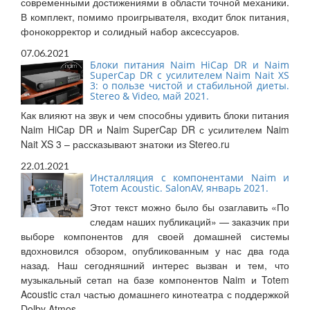
современными достижениями в области точной механики.
В комплект, помимо проигрывателя, входит блок питания,
фонокорректор и солидный набор аксессуаров.
07.06.2021
Блоки питания Naim HiCap DR и Naim
SuperCap DR с усилителем Naim Nait XS
3: о пользе чистой и стабильной диеты.
Stereo & Video, май 2021.
Как влияют на звук и чем способны удивить блоки питания
Naim HiCap DR и Naim SuperCap DR с усилителем Naim
Nait XS 3 – рассказывают знатоки из Stereo.ru
22.01.2021
Инсталляция с компонентами Naim и
Totem Acoustic. SalonAV, январь 2021.
Этот текст можно было бы озаглавить «По
следам наших публикаций» — заказчик при
выборе компонентов для своей домашней системы
вдохновился обзором, опубликованным у нас два года
назад. Наш сегодняшний интерес вызван и тем, что
музыкальный сетап на базе компонентов Naim и Totem
Acoustic стал частью домашнего кинотеатра с поддержкой
Dolby Atmos.