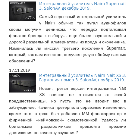
Интегральный усилитель Naim Supernait
3. SalonAV, декабрь 2019.
Самый серьезный интегральный усилитель
у Naim обычно так пугал аудиофилов
своим могучим ценником, что нередко подталкивал
фанатов бренда к выбору… еще более внушительной и
дорогой раздельной альтернативы из преда и оконечника.
Изменилась ли миссия третьего поколения Supernait,
который, как нам известно, получил целую обойму важных
обновлений?
17.11.2019
Интегральный усилитель Naim Nait XS 3.
Гармония номер 3. SalonAV, ноябрь 2019.
Новая, третья версия интегральника Nait
XS внешне не отличается от своей
предшественницы, но пусть это не вводит вас в
заблуждение. Начинка претерпела серьёзные изменения,
кроме того, в тракт был добавлен MM фонокорректор с
фирменной «неймовской» схемотехникой. Удалось ли
британским разработчикам превзойти прежние
достижения по качеству звучания?