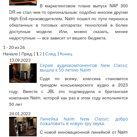
В маркетинговом плане выпуск NAP 300
DR не стал чем-то оригинальным: подобно многим другим
High-End-производителям, Naim пошел по пути переноса
обкатанных в топовых аппаратах технологий в более
доступные модели. Или, можно сказать, менее
недоступные — все зависит от вашего бюджета.
1 - 20 из 26
Начало | Пред. |
1
2
|
След.
|
Конец
13.09.2023
Cерия аудиокомпонентов New Classic
вышла к 50-летию Naim
Судя по всему, классика становится
трендом консьюмерского аудио в 2023
году. Вместе с JBL это подтвердила и британская
компания Naim, которой как раз в этом году исполняется
50 лет
24.01.2023
Линейка Naim New Classic: добро
пожаловать в новую эру звука.
С новой инновационной линейкой от Naim