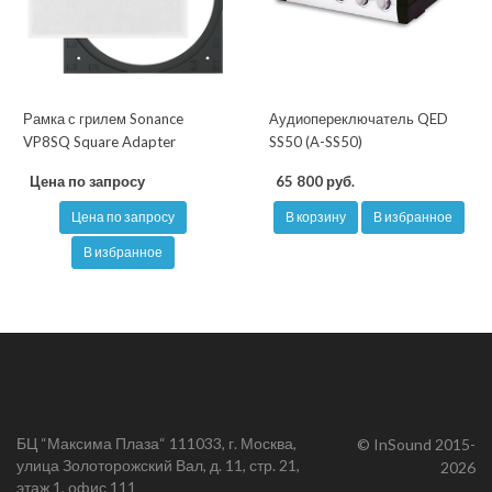
Рамка с грилем Sonance
Аудиопереключатель QED
VP8SQ Square Adapter
SS50 (A-SS50)
Цена по запросу
65 800 руб.
Цена по запросу
В корзину
В избранное
В избранное
БЦ “Максима Плаза“ 111033, г. Москва,
© InSound 2015-
улица Золоторожский Вал, д. 11, стр. 21,
2026
этаж 1, офис 111