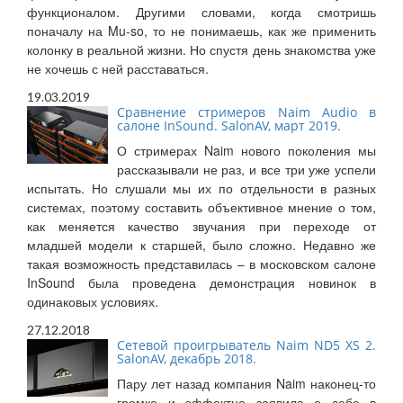
функционалом. Другими словами, когда смотришь
поначалу на Mu-so, то не понимаешь, как же применить
колонку в реальной жизни. Но спустя день знакомства уже
не хочешь с ней расставаться.
19.03.2019
Сравнение стримеров Naim Audio в
салоне InSound. SalonAV, март 2019.
О стримерах Naim нового поколения мы
рассказывали не раз, и все три уже успели
испытать. Но слушали мы их по отдельности в разных
системах, поэтому составить объективное мнение о том,
как меняется качество звучания при переходе от
младшей модели к старшей, было сложно. Недавно же
такая возможность представилась – в московском салоне
InSound была проведена демонстрация новинок в
одинаковых условиях.
27.12.2018
Сетевой проигрыватель Naim ND5 XS 2.
SalonAV, декабрь 2018.
Пару лет назад компания Naim наконец-то
громко и эффектно заявила о себе в