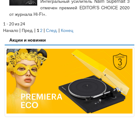
Интегральный усилитель Naim Supernait 3
отмечен премией EDITOR’S CHOICE 2020
от журнала Hi-Fi+.
1 - 20 из 24
Начало | Пред. |
1
2
|
След.
|
Конец
Акции и новинки