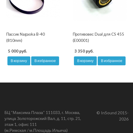
Пассик Nagaoka B-40
Противовес Dual для CS 455
(810mm)
(E00001)
5 000 руб.
3 350 руб.
В корзину
В избранное
В корзину
В избранное
БЦ “Максима Плаза“ 111033, г. Москва,
© InSound 2015-
улица Золоторожский Вал, д. 11, стр. 21,
2026
этаж 1, офис 111
(м.Римская / м.Площадь Ильича)