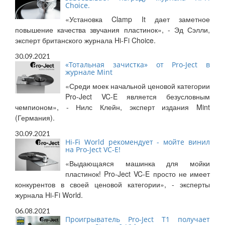
Choice.
«Установка Clamp It дает заметное
повышение качества звучания пластинок», - Эд Сэлли,
эксперт британского журнала Hi-Fi Choice.
30.09.2021
«Тотальная зачистка» от Pro-Ject в
журнале Mint
«Среди моек начальной ценовой категории
Pro-Ject VC-E является безусловным
чемпионом», - Нилс Клейн, эксперт издания Mint
(Германия).
30.09.2021
Hi-Fi World рекомендует - мойте винил
на Pro-Ject VC-E!
«Выдающаяся машинка для мойки
пластинок! Pro-Ject VC-E просто не имеет
конкурентов в своей ценовой категории», - эксперты
журнала Hi-Fi World.
06.08.2021
Проигрыватель Pro-Ject T1 получает