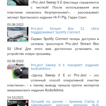
«Pro-Ject Sweep It E блестяще справляется
с чисткой! После использования мои
пластинки оказались безупречными!», - рассказывает
эксперт британского издания Hi-Fi Pig, Гарри Смит.
05.08.2022
Pro-Ject Stream Box S2 Ultra
поддерживает Spotify Connect
Cервис Spotify Connect теперь доступен в
сетевом транспорте Pro-Ject Stream Box
S2 Ultra! Для этого вам достаточно установить на
устройство новую прошивку.
03.08.2022
Pro-Ject Sweep It E покоряет издание
AudioAdvice
«Щетка Sweep It E от Pro-Ject – это
отличный способ оперативной очистки
пластинок», - к такому выводу пришла группа экспертов
американского издания AudioAdvice.
14.10.2021
Лучший на рынке – прижим Clamp It
завоевывает награду журнала Hi-Fi