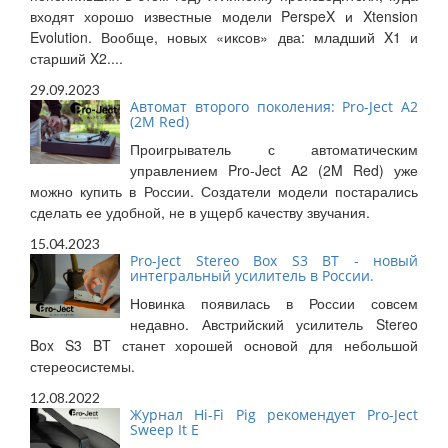
входят хорошо известные модели PerspeX и Xtension
Evolution. Вообще, новых «иксов» два: младший X1 и
старший X2....
29.09.2023
Автомат второго поколения: Pro-Ject A2
(2M Red)
Проигрыватель с автоматическим
управлением Pro-Ject A2 (2M Red) уже
можно купить в России. Создатели модели постарались
сделать ее удобной, не в ущерб качеству звучания.
15.04.2023
Pro-Ject Stereo Box S3 BT - новый
интегральный усилитель в России.
Новинка появилась в России совсем
недавно. Австрийский усилитель Stereo
Box S3 BT станет хорошей основой для небольшой
стереосистемы.
12.08.2022
Журнал Hi-Fi Pig рекомендует Pro-Ject
Sweep It E