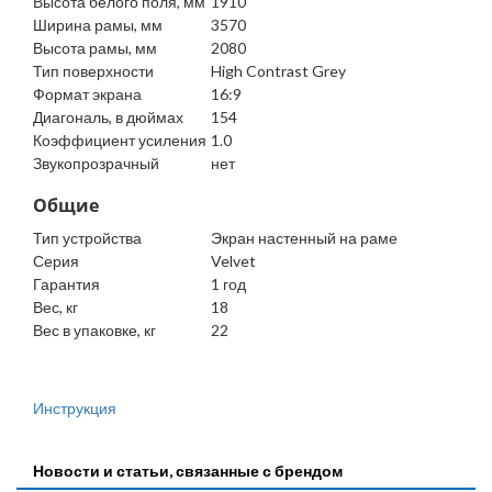
Высота белого поля, мм
1910
Ширина рамы, мм
3570
Высота рамы, мм
2080
Тип поверхности
High Contrast Grey
Формат экрана
16:9
Диагональ, в дюймах
154
Коэффициент усиления
1.0
Звукопрозрачный
нет
Общие
Тип устройства
Экран настенный на раме
Серия
Velvet
Гарантия
1 год
Вес, кг
18
Вес в упаковке, кг
22
Инструкция
Новости и статьи, связанные с брендом