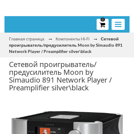
0
Toggle
navigati
Главная страница
Компоненты Hi‑Fi
Сетевой
проигрыватель/предусилитель Moon by Simaudio 891
Network Player / Preamplifier silver\black
Сетевой проигрыватель/
предусилитель Moon by
Simaudio 891 Network Player /
Preamplifier silver\black