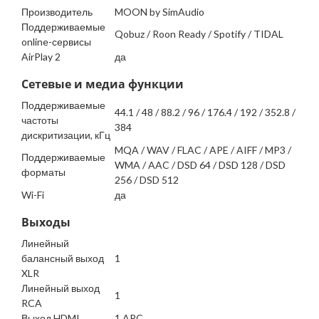
Производитель
MOON by SimAudio
Поддерживаемые
Qobuz / Roon Ready / Spotify / TIDAL
online-сервисы
AirPlay 2
да
Сетевые и медиа функции
Поддерживаемые
44.1 / 48 / 88.2 / 96 / 176.4 / 192 / 352.8 /
частоты
384
дискритизации, кГц
MQA / WAV / FLAC / APE / AIFF / MP3 /
Поддерживаемые
WMA / AAC / DSD 64 / DSD 128 / DSD
форматы
256 / DSD 512
Wi-Fi
да
Выходы
Линейный
балансный выход
1
XLR
Линейный выход
1
RCA
Выход HDMI
1 ARC