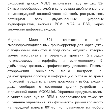
цифровой движок MDE3 использует пару лучших 32-
битных преобразователей в конструкции двойного моно с
фемтосекундной тактовой частотой, чтобы раскрыть весь
потенциал всех двухканальных цифровых
аудиоформатов, включая PCM, MQA и DSD, через
множество цифровых входов.
Модель Moon 891 включает в себя
высокопроизводительный фонокорректор для картриджей
с подвижным магнитом и подвижной катушкой, который
можно настраивать в реальном времени благодаря
потрясающему интерфейсу и великолепному 5-
дюймовому цветному графическому дисплею. Помимо
отображения обширного меню настроек, он
демонстрирует обложку и информацию о треке во время
потоковой передачи, а также громкость и выбор входа и
даже сообщает о состоянии других устройств по
фирменной шине MOONLink. Управляя предусилителем,
с уникального пульта BRM-1 обеспечивается такое же
ощущение управления, как физической ручкой громкости
на передней панели 891-го, но практически из любого