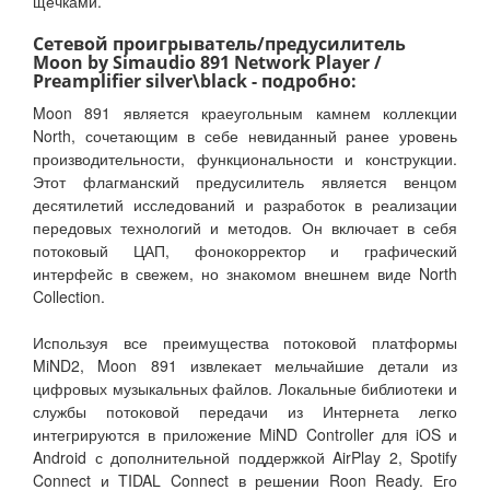
щечками.
Сетевой проигрыватель/предусилитель
Moon by Simaudio 891 Network Player /
Preamplifier silver\black - подробно:
Moon 891 является краеугольным камнем коллекции
North, сочетающим в себе невиданный ранее уровень
производительности, функциональности и конструкции.
Этот флагманский предусилитель является венцом
десятилетий исследований и разработок в реализации
передовых технологий и методов. Он включает в себя
потоковый ЦАП, фонокорректор и графический
интерфейс в свежем, но знакомом внешнем виде North
Collection.
Используя все преимущества потоковой платформы
MiND2, Moon 891 извлекает мельчайшие детали из
цифровых музыкальных файлов. Локальные библиотеки и
службы потоковой передачи из Интернета легко
интегрируются в приложение MiND Controller для iOS и
Android с дополнительной поддержкой AirPlay 2, Spotify
Connect и TIDAL Connect в решении Roon Ready. Его