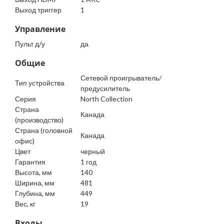
Выход триггер
1
Управление
Пульт д/у
да
Общие
Сетевой проигрыватель/
Тип устройства
предусилитель
Серия
North Collection
Страна
Канада
(производство)
Страна (головной
Канада
офис)
Цвет
черный
Гарантия
1 год
Высота, мм
140
Ширина, мм
481
Глубина, мм
449
Вес, кг
19
Входы