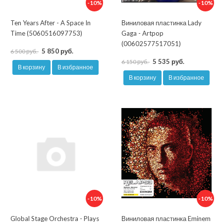
-10%
-10%
Ten Years After - A Space In
Виниловая пластинка Lady
Time (5060516097753)
Gaga - Artpop
(00602577517051)
5 850 руб.
6 500 руб.
5 535 руб.
6 150 руб.
В корзину
В избранное
В корзину
В избранное
-10%
-10%
Global Stage Orchestra - Plays
Виниловая пластинка Eminem