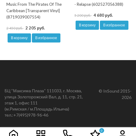
Music From The Pirates Of The
- Relapse (602527056388)
Caribbean [Transparent Vinyl]
4 680 руб.
5 200 руб.
(8719039007554)
В корзину
В избранное
2 205 руб.
2 450 руб.
В корзину
В избранное
БЦ “Максима Плаза“ 111033, г. Москва,
© InSound 2015-
улица Золоторожский Вал, д. 11, стр. 21,
2026
этаж 1, офис 111
(м.Римская / м.Площадь Ильича)
тел.:
+7(495)978-96-46
0