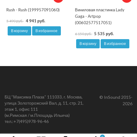
Rush - Rush (199957091060)
Виниловая пластинка Lady
Gaga - Artpop
4 941 руб.
5 490 руб.
(00602577517051)
В корзину
В избранное
5 535 руб.
6 150 руб.
В корзину
В избранное
БЦ “Максима Плаза“ 111033, г. Москва,
© InSound 2015-
улица Золоторожский Вал, д. 11, стр. 21,
2026
этаж 1, офис 111
(м.Римская / м.Площадь Ильича)
тел.:
+7(495)978-96-46