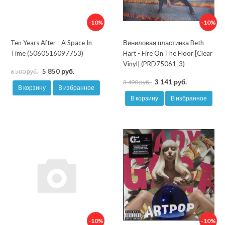
-10%
-10%
Ten Years After - A Space In
Виниловая пластинка Beth
Time (5060516097753)
Hart - Fire On The Floor [Clear
Vinyl] (PRD75061-3)
5 850 руб.
6 500 руб.
3 141 руб.
3 490 руб.
В корзину
В избранное
В корзину
В избранное
-10%
-10%