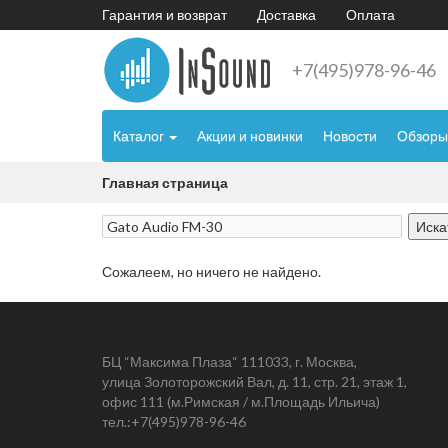
Гарантия и возврат
Доставка
Оплата
+7(495)978-96-46
Каталог
Акции и новинки
Новости
Обзоры
Главная страница
Сожалеем, но ничего не найдено.
БЦ “Максима Плаза“ 111033, г. Москва,
улица Золоторожский Вал, д. 11, стр. 21, этаж 1,
офис 111 (м.Римская / м.Площадь Ильича)
тел.:
+7(495)978-96-46