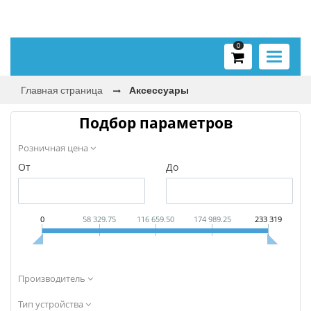
0
Toggle
navigati
Главная страница
Аксессуары
Подбор параметров
Розничная цена
От
До
0
58 329.75
116 659.50
174 989.25
233 319
Производитель
Тип устройства