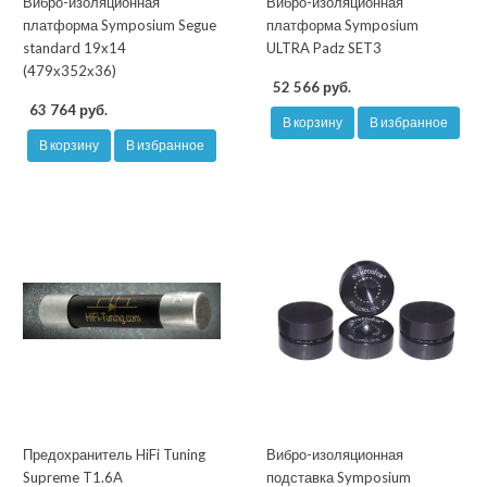
Вибро-изоляционная
Вибро-изоляционная
платформа Symposium Segue
платформа Symposium
standard 19x14
ULTRA Padz SET3
(479х352х36)
52 566 руб.
63 764 руб.
В корзину
В избранное
В корзину
В избранное
Предохранитель HiFi Tuning
Вибро-изоляционная
Supreme T1.6A
подставка Symposium