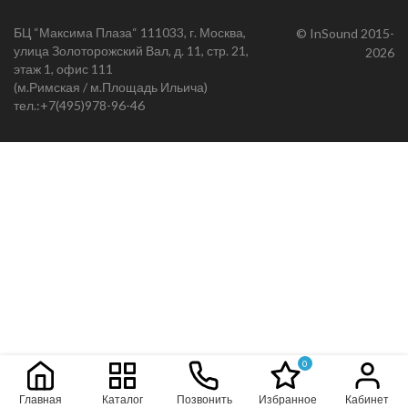
БЦ “Максима Плаза“ 111033, г. Москва,
© InSound 2015-
улица Золоторожский Вал, д. 11, стр. 21,
2026
этаж 1, офис 111
(м.Римская / м.Площадь Ильича)
тел.:
+7(495)978-96-46
0
Главная
Каталог
Позвонить
Избранное
Кабинет