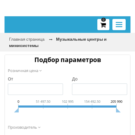
0
Toggle
navigati
Главная страница
Музыкальные центры и
минисистемы
Подбор параметров
Розничная цена
От
До
0
51 497.50
102 995
154 492.50
205 990
Производитель