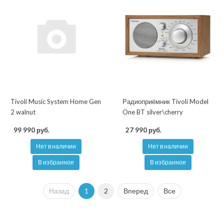
Tivoli Music System Home Gen
Радиоприёмник Tivoli Model
2 walnut
One BT silver\cherry
99 990 руб.
27 990 руб.
Нет в наличии
Нет в наличии
В избранное
В избранное
Назад
1
2
Вперед
Все