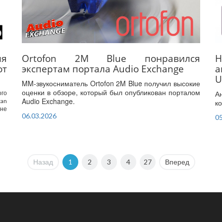
Ortofon 2M Blue понравился
Н
ля
экспертам портала Audio Exchange
а
от
U
MM-звукосниматель Ortofon 2M Blue получил высокие
оценки в обзоре, который был опубликован порталом
А
го
Audio Exchange.
tan
к
 не
06.03.2026
05
Назад
1
2
3
4
27
Вперед