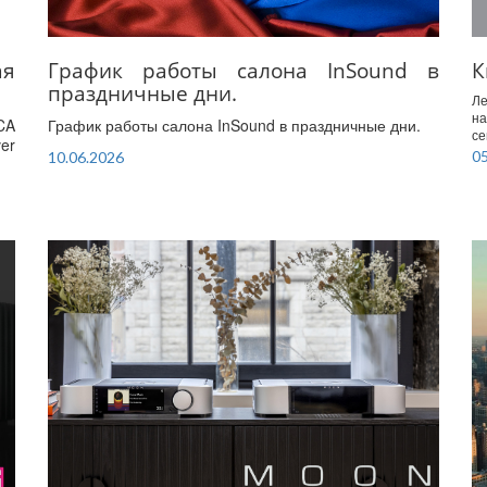
График работы салона InSound в
ая
К
праздничные дни.
Ле
на
График работы салона InSound в праздничные дни.
CA
се
er
05
10.06.2026