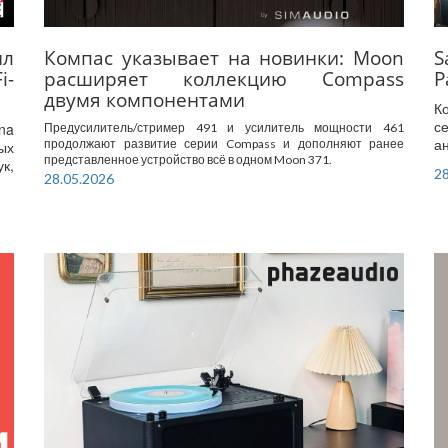
ил
Компас указывает на новинки: Moon
i-
расширяет коллекцию Compass
Р
двумя компонентами
К
с
na
Предусилитель/стример 491 и усилитель мощности 461
а
продолжают развитие серии Compass и дополняют ранее
ых
представленное устройство всё в одном Moon 371.
к,
28
28.05.2026