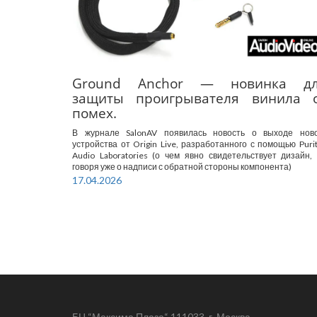
Ground Anchor — новинка д
защиты проигрывателя винила 
помех.
В журнале SalonAV появилась новость о выходе ново
устройства от Origin Live, разработанного с помощью Puri
Audio Laboratories (о чем явно свидетельствует дизайн,
говоря уже о надписи с обратной стороны компонента)
17.04.2026
БЦ “Максима Плаза“ 111033, г. Москва,