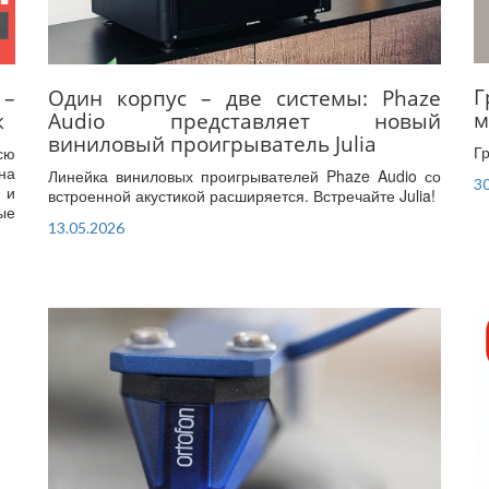
Г
 –
Один корпус – две системы: Phaze
м
к
Audio представляет новый
виниловый проигрыватель Julia
Г
сю
на
Линейка виниловых проигрывателей Phaze Audio со
30
 и
встроенной акустикой расширяется. Встречайте Julia!
ые
13.05.2026