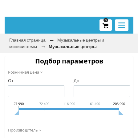
0
Toggle
navigati
Главная страница
Музыкальные центры и
минисистемы
Музыкальные центры
Подбор параметров
Розничная цена
От
До
27 990
72 490
116 990
161 490
205 990
Производитель