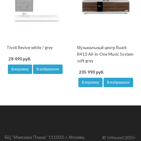
Tivoli Revive white / grey
Музыкальный центр Ruark
R410 All-In-One Music System
28 490 руб.
soft grey
В корзину
В избранное
205 990 руб.
В корзину
В избранное
БЦ “Максима Плаза“ 111033, г. Москва,
© InSound 2015-