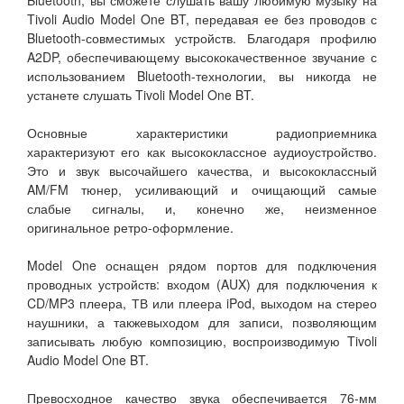
Tivoli Audio Model One BT, передавая ее без проводов с
Bluetooth-совместимых устройств. Благодаря профилю
A2DP, обеспечивающему высококачественное звучание с
использованием Bluetooth-технологии, вы никогда не
устанете слушать Tivoli Model One BT.
Основные характеристики радиоприемника
характеризуют его как высококлассное аудиоустройство.
Это и звук высочайшего качества, и высококлассный
AM/FM тюнер, усиливающий и очищающий самые
слабые сигналы, и, конечно же, неизменное
оригинальное ретро-оформление.
Model One оснащен рядом портов для подключения
проводных устройств: входом (AUX) для подключения к
CD/MP3 плеера, ТВ или плеера iPod, выходом на стерео
наушники, а такжевыходом для записи, позволяющим
записывать любую композицию, воспроизводимую Tivoli
Audio Model One BT.
Превосходное качество звука обеспечивается 76-мм