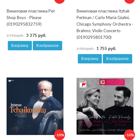
Виниловая пластинка Pet
Виниловая пластинка Itzhak
Shop Boys - Please
Perlman / Carlo Maria Giulini,
(0190295832759)
Chicago Symphony Orchestra -
Brahms: Violin Concerto
3 375 руб.
3 750 руб.
(0190295801700)
В корзину
В избранное
1 755 руб.
1 950 руб.
В корзину
В избранное
-10%
-10%