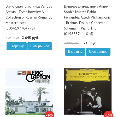
Виниловая пластинка Various
Виниловая пластинка Anne-
Artists - Tschaikowsky: A
Sophie Mutter, Pablo
Collection of Russian Romantic
Ferrandez, Czech Philharmonic
Masterpieces
- Brahms: Double Concerto ~
(5054197704772)
Schumann: Piano Trio
(0196587411015)
3 645 руб.
4 050 руб.
5 715 руб.
6 350 руб.
В корзину
В избранное
В корзину
В избранное
-10%
-10%