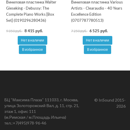
Виниловая пластинка Walter
Виниловая пластинка Various
Gieseking - Debussy: The
Artists - Clearaudio - 40 Years
Complete Piano Works [Box
Excellence Edition
Set] (0190296280436)
(0707787780513)
8 415 руб.
6 525 руб.
9 350 руб.
7 250 руб.
Нет в наличии
Нет в наличии
В избранное
В избранное
БЦ “Максима Плаза“ 111033, г. Москва,
© InSound 2015-
улица Золоторожский Вал, д. 11, стр. 21,
2026
этаж 1, офис 111
(м.Римская / м.Площадь Ильича)
тел.:
+7(495)978-96-46