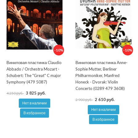
-10%
-10%
Виниловая пластинка Claudio
Виниловая пластинка Anne-
Abbado / Orchestra Mozart -
Sophie Mutter, Berliner
Schubert: The "Great" C major
Philharmoniker, Manfred
Symphony (479 5087)
Honeck - Dvorak: Violin
Concerto (0289 479 3608)
3 825 руб.
4 250 руб.
2 610 руб.
2 900 руб.
Нет в наличии
Нет в наличии
В избранное
В избранное