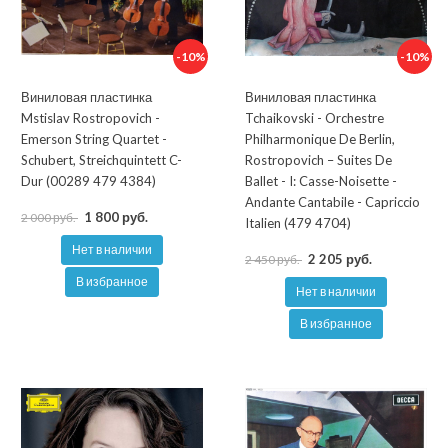
-10%
-10%
Виниловая пластинка
Виниловая пластинка
Mstislav Rostropovich -
Tchaikovski - Orchestre
Emerson String Quartet -
Philharmonique De Berlin,
Schubert, Streichquintett C-
Rostropovich ‎– Suites De
Dur (00289 479 4384)
Ballet - I: Casse-Noisette -
Andante Cantabile - Capriccio
1 800 руб.
2 000 руб.
Italien (479 4704)
Нет в наличии
2 205 руб.
2 450 руб.
В избранное
Нет в наличии
В избранное