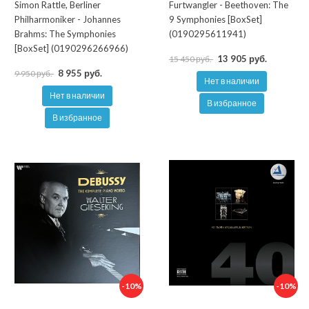
Simon Rattle, Berliner
Furtwangler - Beethoven: The
Philharmoniker - Johannes
9 Symphonies [BoxSet]
Brahms: The Symphonies
(0190295611941)
[BoxSet] (0190296266966)
13 905 руб.
15 450 руб.
8 955 руб.
9 950 руб.
Нет в наличии
Нет в наличии
В избранное
В избранное
-10%
-10%