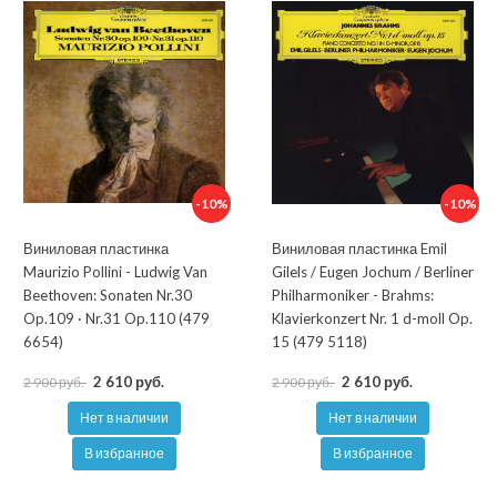
-10%
-10%
Виниловая пластинка
Виниловая пластинка Emil
Maurizio Pollini - Ludwig Van
Gilels / Eugen Jochum / Berliner
Beethoven: Sonaten Nr.30
Philharmoniker - Brahms:
Op.109 · Nr.31 Op.110 (479
Klavierkonzert Nr. 1 d-moll Op.
6654)
15 (479 5118)
2 610 руб.
2 610 руб.
2 900 руб.
2 900 руб.
Нет в наличии
Нет в наличии
В избранное
В избранное