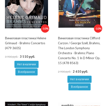
-10%
-10%
Виниловая пластинка Helene
Виниловая пластинка Clifford
Grimaud - Brahms Concertos
Curzon / George Szell, Brahms,
(479 3605)
The London Symphony
Orchestra - Brahms: Piano
3 510 руб.
3 900 руб.
Concerto No. 1 In D Minor Op.
15 (478 8563)
Нет в наличии
2 610 руб.
2 900 руб.
В избранное
Нет в наличии
В избранное