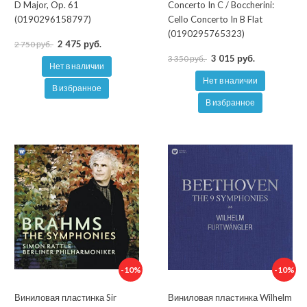
D Major, Op. 61
Concerto In C / Boccherini:
(0190296158797)
Cello Concerto In B Flat
(0190295765323)
2 475 руб.
2 750 руб.
3 015 руб.
3 350 руб.
Нет в наличии
Нет в наличии
В избранное
В избранное
-10%
-10%
Виниловая пластинка Sir
Виниловая пластинка Wilhelm