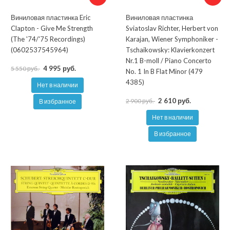
Виниловая пластинка Eric
Виниловая пластинка
Clapton - Give Me Strength
Sviatoslav Richter, Herbert von
(The '74/'75 Recordings)
Karajan, Wiener Symphoniker ‎-
(0602537545964)
Tschaikowsky: Klavierkonzert
Nr.1 B-moll / Piano Concerto
4 995 руб.
5 550 руб.
No. 1 In B Flat Minor (479
4385)
Нет в наличии
2 610 руб.
2 900 руб.
В избранное
Нет в наличии
В избранное