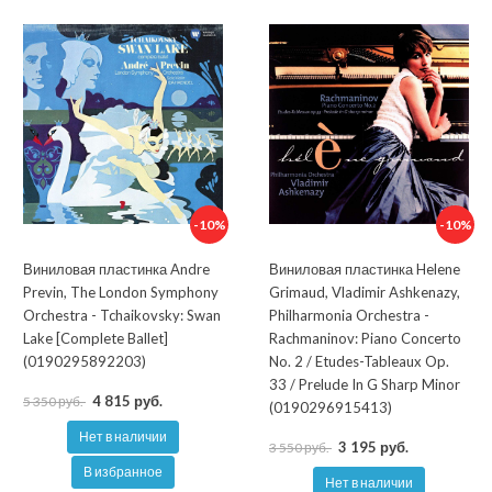
-10%
-10%
Виниловая пластинка Andre
Виниловая пластинка Helene
Previn, The London Symphony
Grimaud, Vladimir Ashkenazy,
Orchestra - Tchaikovsky: Swan
Philharmonia Orchestra -
Lake [Complete Ballet]
Rachmaninov: Piano Concerto
(0190295892203)
No. 2 / Etudes-Tableaux Op.
33 / Prelude In G Sharp Minor
4 815 руб.
5 350 руб.
(0190296915413)
Нет в наличии
3 195 руб.
3 550 руб.
В избранное
Нет в наличии