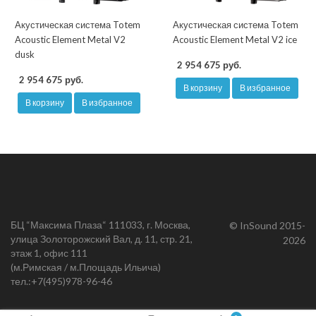
Акустическая система Totem
Акустическая система Totem
Acoustic Element Metal V2
Acoustic Element Metal V2 ice
dusk
2 954 675 руб.
2 954 675 руб.
В корзину
В избранное
В корзину
В избранное
БЦ “Максима Плаза“ 111033, г. Москва,
© InSound 2015-
улица Золоторожский Вал, д. 11, стр. 21,
2026
этаж 1, офис 111
(м.Римская / м.Площадь Ильича)
тел.:
+7(495)978-96-46