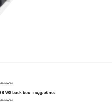
намиком
B W8 back box - подробно:
намиком