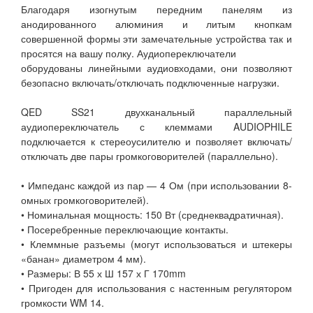
Благодаря изогнутым передним панелям из
анодированного алюминия и литым кнопкам
совершенной формы эти замечательные устройства так и
просятся на вашу полку. Аудиопереключатели
оборудованы линейными аудиовходами, они позволяют
безопасно включать/отключать подключенные нагрузки.
QED SS21 двухканальный параллельный
аудиопереключатель с клеммами AUDIOPHILE
подключается к стереоусилителю и позволяет включать/
отключать две пары громкоговорителей (параллельно).
• Импеданс каждой из пар — 4 Ом (при использовании 8-
омных громкоговорителей).
• Номинальная мощность: 150 Вт (среднеквадратичная).
• Посеребренные переключающие контакты.
• Клеммные разъемы (могут использоваться и штекеры
«банан» диаметром 4 мм).
• Размеры: В 55 х Ш 157 х Г 170mm
• Пригоден для использования с настенным регулятором
громкости WM 14.