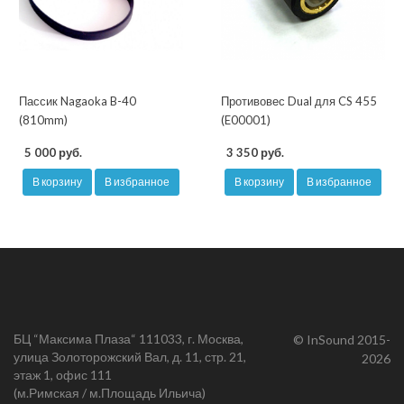
Пассик Nagaoka B-40
Противовес Dual для CS 455
(810mm)
(E00001)
5 000 руб.
3 350 руб.
В корзину
В избранное
В корзину
В избранное
БЦ “Максима Плаза“ 111033, г. Москва,
© InSound 2015-
улица Золоторожский Вал, д. 11, стр. 21,
2026
этаж 1, офис 111
(м.Римская / м.Площадь Ильича)