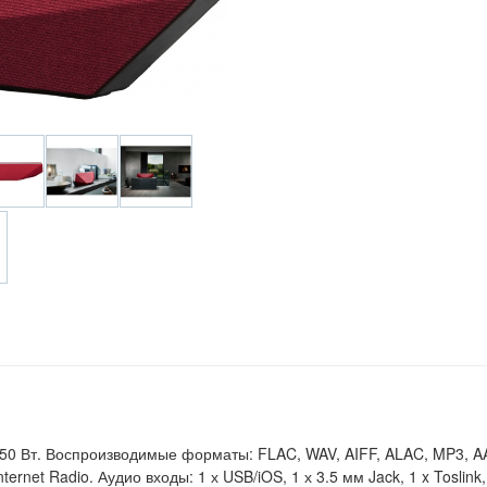
 50 Вт. Воспроизводимые форматы: FLAC, WAV, AIFF, ALAC, MP3, AA
 Internet Radio. Аудио входы: 1 х USB/iOS, 1 х 3.5 мм Jack, 1 x Tosli