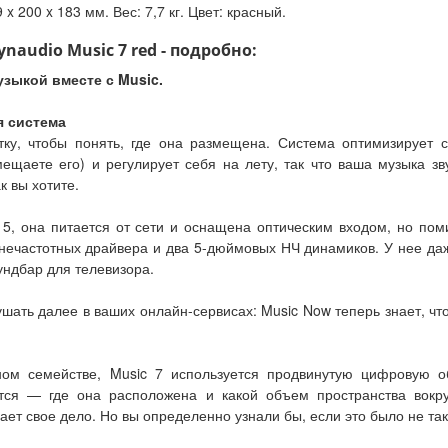
 200 x 183 мм. Вес: 7,7 кг. Цвет: красный.
audio Music 7 red - подробно:
узыкой вместе с Music.
я система
у, чтобы понять, где она размещена. Система оптимизирует св
щаете его) и регулирует себя на лету, так что ваша музыка зв
к вы хотите.
 5, она питается от сети и оснащена оптическим входом, но по
нечастотных драйвера и два 5-дюймовых НЧ динамиков. У нее даж
ундбар для телевизора.
шать далее в ваших онлайн-сервисах: Music Now теперь знает, что
ом семействе, Music 7 используется продвинутую цифровую об
ся — где она расположена и какой объем пространства вокруг
ает свое дело. Но вы определенно узнали бы, если это было не так