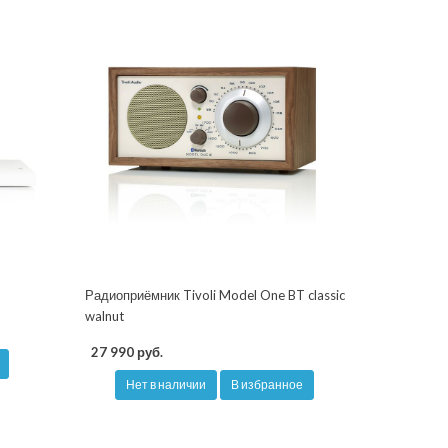
Радиоприёмник Tivoli Model One BT classic
walnut
27 990 руб.
Нет в наличии
В избранное