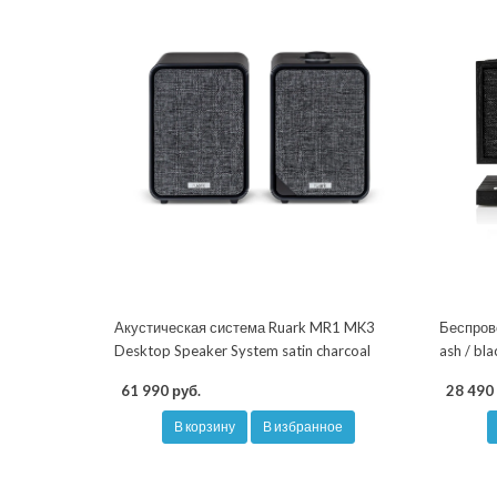
Акустическая система Ruark MR1 MK3
Беспрово
Desktop Speaker System satin charcoal
ash / bla
61 990 руб.
28 490 
В корзину
В избранное