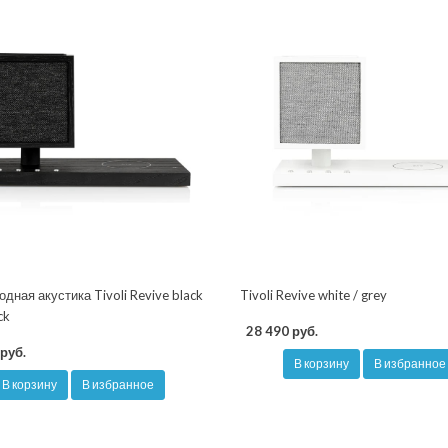
дная акустика Tivoli Revive black
Tivoli Revive white / grey
ck
28 490 руб.
руб.
В корзину
В избранное
В корзину
В избранное