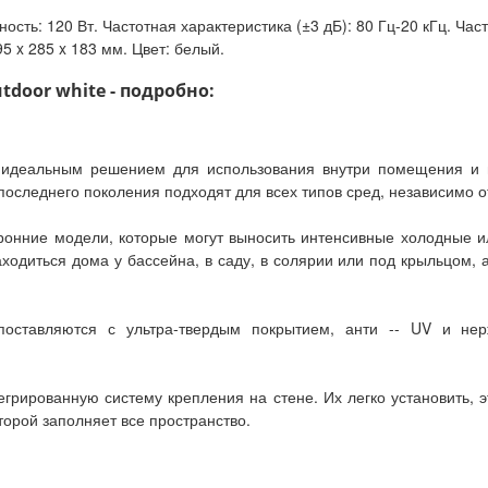
ость: 120 Вт. Частотная характеристика (±3 дБ): 80 Гц-20 кГц. Час
5 x 285 x 183 мм. Цвет: белый.
tdoor white - подробно:
 идеальным решением для использования внутри помещения и н
 последнего поколения подходят для всех типов сред, независимо о
торонние модели, которые могут выносить интенсивные холодные и
ходиться дома у бассейна, в саду, в солярии или под крыльцом, а 
поставляются с ультра-твердым покрытием, анти -- UV и не
грированную систему крепления на стене. Их легко установить, э
орой заполняет все пространство.