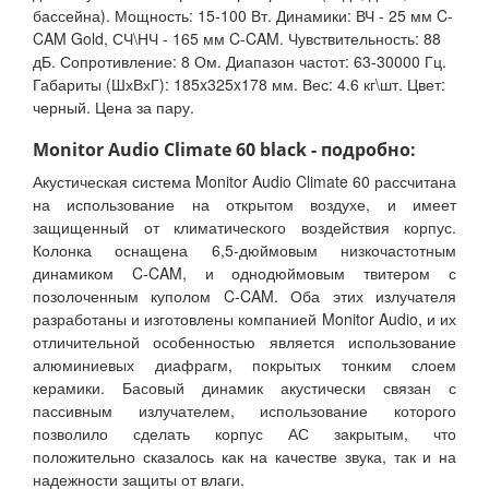
бассейна). Мощность: 15-100 Вт. Динамики: ВЧ - 25 мм C-
CAM Gold, СЧ\НЧ - 165 мм C-CAM. Чувствительность: 88
дБ. Сопротивление: 8 Ом. Диапазон частот: 63-30000 Гц.
Габариты (ШхВхГ): 185x325x178 мм. Вес: 4.6 кг\шт. Цвет:
черный. Цена за пару.
Monitor Audio Climate 60 black - подробно:
Акустическая система Monitor Audio Climate 60 рассчитана
на использование на открытом воздухе, и имеет
защищенный от климатического воздействия корпус.
Колонка оснащена 6,5-дюймовым низкочастотным
динамиком C-CAM, и однодюймовым твитером с
позолоченным куполом C-CAM. Оба этих излучателя
разработаны и изготовлены компанией Monitor Audio, и их
отличительной особенностью является использование
алюминиевых диафрагм, покрытых тонким слоем
керамики. Басовый динамик акустически связан с
пассивным излучателем, использование которого
позволило сделать корпус АС закрытым, что
положительно сказалось как на качестве звука, так и на
надежности защиты от влаги.