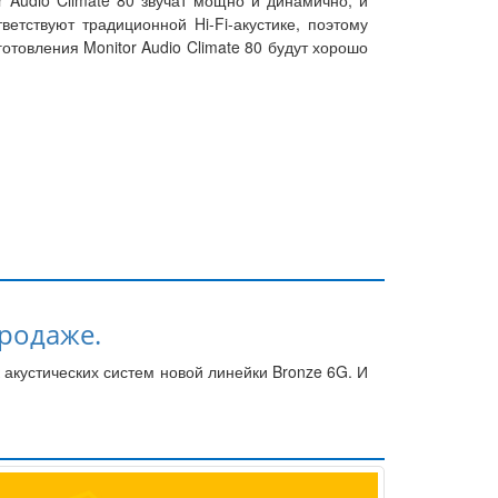
 Audio Climate 80 звучат мощно и динамично, и
етствуют традиционной Hi-Fi-акустике, поэтому
товления Monitor Audio Climate 80 будут хорошо
продаже.
 акустических систем новой линейки Bronze 6G. И