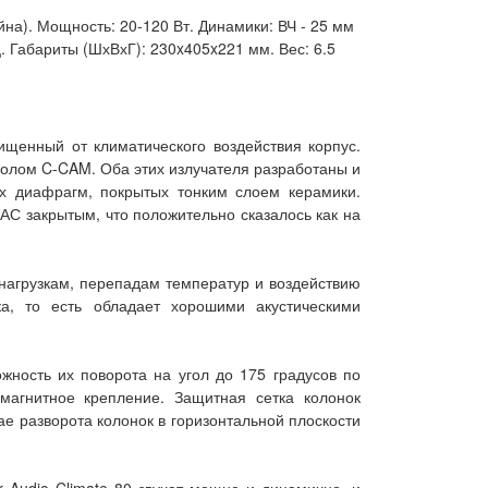
на). Мощность: 20-120 Вт. Динамики: ВЧ - 25 мм
. Габариты (ШхВхГ): 230x405x221 мм. Вес: 6.5
щищенный от климатического воздействия корпус.
лом C-CAM. Оба этих излучателя разработаны и
ых диафрагм, покрытых тонким слоем керамики.
АС закрытым, что положительно сказалось как на
 нагрузкам, перепадам температур и воздействию
ка, то есть обладает хорошими акустическими
жность их поворота на угол до 175 градусов по
магнитное крепление. Защитная сетка колонок
ае разворота колонок в горизонтальной плоскости