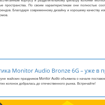
ассчитанным корпусу и разделительному фильтру колонки Monitor
е пространства. По своим характеристикам они полностью соотв
ендов. Благодаря современному дизайну и хорошему качеству изго
омов.
ика Monitor Audio Bronze 6G – уже в 
уне майских праздников Monitor Audio объявила о начале поставок
тих колонок добралась до отечественного рынка. Встречайте!