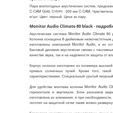
Пара всепогодных акустических систем, предназн
C-CAM Gold, СЧ\НЧ - 200 мм C-CAM. Чувствительн
кг\шт. Цвет: черный. Цена за пару.
Monitor Audio Climate 80 black - подроб
Акустическая система Monitor Audio Climate 80
Колонка оснащена 8-дюймовым низкочастотным 
изготовлены компанией Monitor Audio, и их о
Басовый динамик акустически связан с пассивны
качестве звука, так и на надежности защиты от вл
Корпус колонок изготовлен из полимера высокой
прямых солнечных лучей. Кроме того, такой 
характеристиками. Специальный срытый якорный
Для удобства монтажа колонки Monitor Audio C
горизонтали и вертикали. Блок разъемов зак
изготовлена из алюминия, и при необходимости, 
логотип на защитной сетке также можно разверну