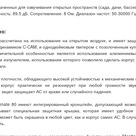
аченных для озвучивания открытых пространств (сада, дачи, бассей
ость: 89.5 дБ. Сопротивление: 8 Ом. Диапазон частот: 50-30000 Гц
но:
 рассчитана на использование на открытом воздухе, и имеет за
динамиком C-CAM, и однодюймовым твитером с позолоченным купо
тличительной особенностью является использование алюминиев
м излучателем, использование которого позволило сделать корпус 
аги.
 плотности, обладающего высокой устойчивостью к механическим
корпус практически не резонирует при любой громкости зву
 зацеп защищает АС от кражи или случайного падения.
limate 80 имеют интегрированный кронштейн, допускающий возмо
рывает специальная защитная крышка, которая имеет удобное 
может быть окрашена в любой цвет, как и корпус самих АС. В случ
ть.