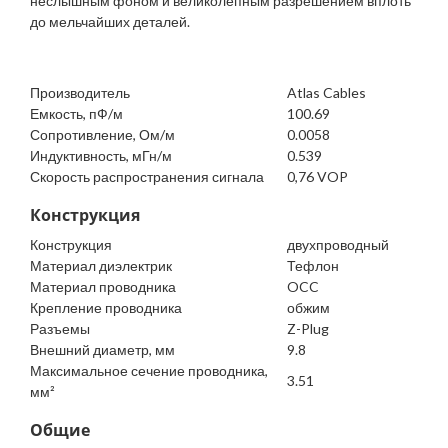
неслышным фоном и великолепным разрешением вплоть
до мельчайших деталей.
Производитель
Atlas Cables
Емкость, пФ/м
100.69
Сопротивление, Ом/м
0.0058
Индуктивность, мГн/м
0.539
Скорость распространения сигнала
0,76 VOP
Конструкция
Конструкция
двухпроводный
Материал диэлектрик
Тефлон
Материал проводника
OCC
Крепление проводника
обжим
Разъемы
Z-Plug
Внешний диаметр, мм
9.8
Максимальное сечение проводника,
3.51
мм²
Общие