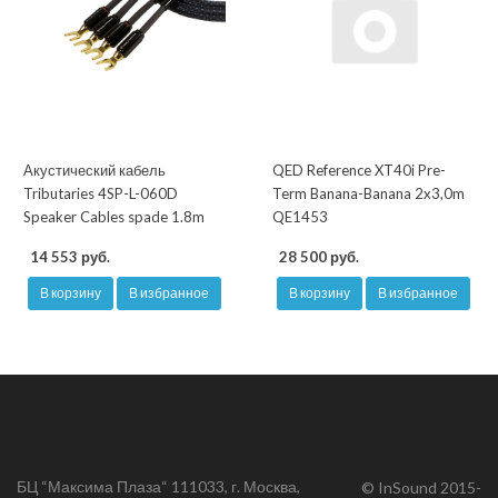
Акустический кабель
QED Reference XT40i Pre-
Tributaries 4SP-L-060D
Term Banana-Banana 2x3,0m
Speaker Cables spade 1.8m
QE1453
14 553 руб.
28 500 руб.
В корзину
В избранное
В корзину
В избранное
БЦ “Максима Плаза“ 111033, г. Москва,
© InSound 2015-