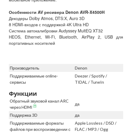
Особенности AV ресивера Denon AVR-X4500H
Декодеры Dolby Atmos, DTS:X, Auro 3D
8 HDMI-входов с поддержкой 4K Ultra HD
Система автокалибровки Audyssey MultEQ XT32
HEOS, Ethernet, Wi-Fi, Bluetooth, AirPlay 2, USB для
портативных носителей
Производитель
Denon
Поддерживаемые online-
Deezer / Spotify /
сервисы
TIDAL / TuneIn
Функции
Обратный звуковой канал ARC
да
через HDMI
Поддержка 3D
да
Поддерживаемые форматы
Apple Lossless / DSD /
файлов при воспроизведении с
FLAC / MP3 / Ogg