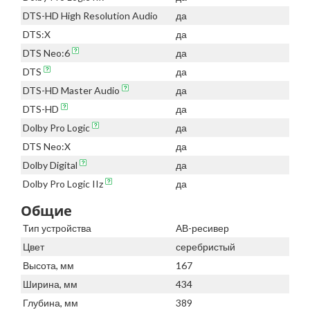
DTS-HD High Resolution Audio
да
DTS:X
да
DTS Neo:6
да
DTS
да
DTS-HD Master Audio
да
DTS-HD
да
Dolby Pro Logic
да
DTS Neo:X
да
Dolby Digital
да
Dolby Pro Logic IIz
да
Общие
Тип устройства
АВ-ресивер
Цвет
серебристый
Высота, мм
167
Ширина, мм
434
Глубина, мм
389