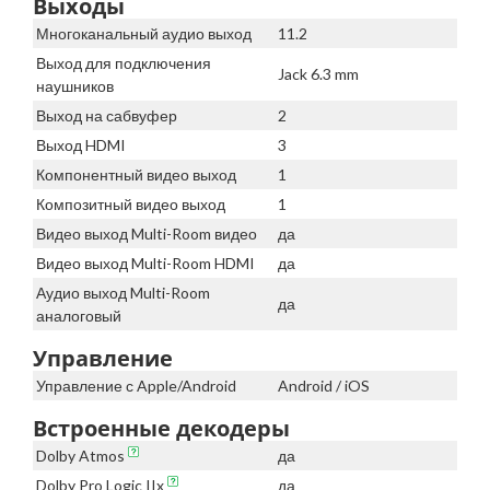
Выходы
Многоканальный аудио выход
11.2
Выход для подключения
Jack 6.3 mm
наушников
Выход на сабвуфер
2
Выход HDMI
3
Компонентный видео выход
1
Композитный видео выход
1
Видео выход Multi-Room видео
да
Видео выход Multi-Room HDMI
да
Аудио выход Multi-Room
да
аналоговый
Управление
Управление с Apple/Android
Android / iOS
Встроенные декодеры
Dolby Atmos
да
Dolby Pro Logic IIx
да