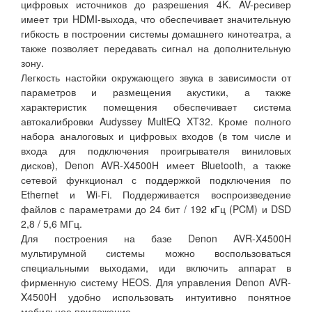
цифровых источников до разрешения 4K. AV-ресивер
имеет три HDMI-выхода, что обеспечивает значительную
гибкость в построении системы домашнего кинотеатра, а
также позволяет передавать сигнал на дополнительную
зону.
Легкость настойки окружающего звука в зависимости от
параметров и размещения акустики, а также
характеристик помещения обеспечивает система
автокалибровки Audyssey MultEQ XT32. Кроме полного
набора аналоговых и цифровых входов (в том числе и
входа для подключения проигрывателя виниловых
дисков), Denon AVR-X4500H имеет Bluetooth, а также
сетевой функционал с поддержкой подключения по
Ethernet и Wi-Fi. Поддерживается воспроизведение
файлов с параметрами до 24 бит / 192 кГц (PCM) и DSD
2,8 / 5,6 МГц.
Для построения на базе Denon AVR-X4500H
мультирумной системы можно воспользоваться
специальными выходами, иди включить аппарат в
фирменную систему HEOS. Для управления Denon AVR-
X4500H удобно использовать интуитивно понятное
мобильное приложение.