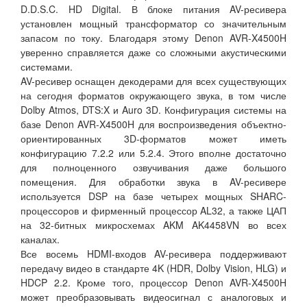
D.D.S.C. HD Digital. В блоке питания AV-ресивера
установлен мощный трансформатор со значительным
запасом по току. Благодаря этому Denon AVR-X4500H
уверенно справляется даже со сложными акустическими
системами.
AV-ресивер оснащен декодерами для всех существующих
на сегодня форматов окружающего звука, в том числе
Dolby Atmos, DTS:X и Auro 3D. Конфигурация системы на
базе Denon AVR-X4500H для воспроизведения объектно-
ориентированных 3D-форматов может иметь
конфигурацию 7.2.2 или 5.2.4. Этого вполне достаточно
для полноценного озвучивания даже большого
помещения. Для обработки звука в AV-ресивере
используется DSP на базе четырех мощных SHARC-
процессоров и фирменный процессор AL32, а также ЦАП
на 32-битных микросхемах AKM AK4458VN во всех
каналах.
Все восемь HDMI-входов AV-ресивера поддерживают
передачу видео в стандарте 4K (HDR, Dolby Vision, HLG) и
HDCP 2.2. Кроме того, процессор Denon AVR-X4500H
может преобразовывать видеосигнал с аналоговых и