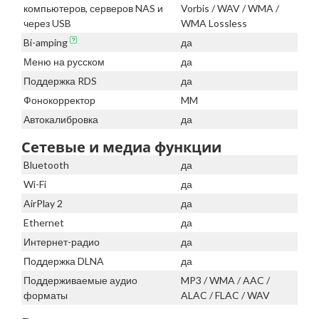
компьютеров, серверов NAS и
Vorbis / WAV / WMA /
через USB
WMA Lossless
Bi-amping
да
Меню на русском
да
Поддержка RDS
да
Фонокорректор
MM
Автокалибровка
да
Сетевые и медиа функции
Bluetooth
да
Wi-Fi
да
AirPlay 2
да
Ethernet
да
Интернет-радио
да
Поддержка DLNA
да
Поддерживаемые аудио
MP3 / WMA / AAC /
форматы
ALAC / FLAC / WAV