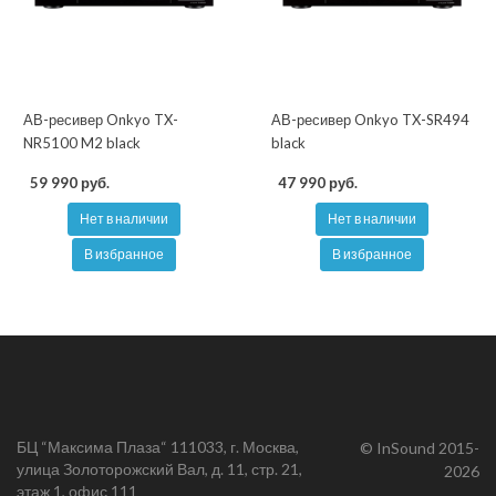
АВ-ресивер Onkyo TX-
АВ-ресивер Onkyo TX-SR494
NR5100 M2 black
black
59 990 руб.
47 990 руб.
Нет в наличии
Нет в наличии
В избранное
В избранное
БЦ “Максима Плаза“ 111033, г. Москва,
© InSound 2015-
улица Золоторожский Вал, д. 11, стр. 21,
2026
этаж 1, офис 111