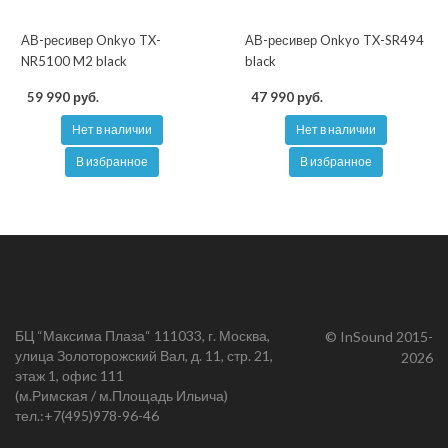
АВ-ресивер Onkyo TX-
АВ-ресивер Onkyo TX-SR494
NR5100 M2 black
black
59 990 руб.
47 990 руб.
Нет в наличии
Нет в наличии
В избранное
В избранное
БЦ “Максима Плаза“ 111033, г. Москва,
© InSound 2015-
улица Золоторожский Вал, д. 11, стр. 21,
2026
этаж 1, офис 111
(м.Римская / м.Площадь Ильича)
тел.:
+7(495)978-96-46