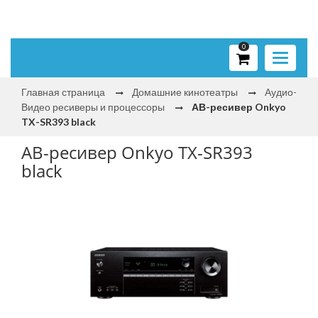
0
Toggle
navigati
Главная страница
Домашние кинотеатры
Аудио-
Видео ресиверы и процессоры
АВ-ресивер Onkyo
TX-SR393 black
АВ-ресивер Onkyo TX-SR393
black