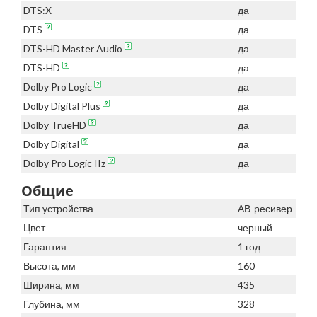
DTS:X
да
DTS
да
DTS-HD Master Audio
да
DTS-HD
да
Dolby Pro Logic
да
Dolby Digital Plus
да
Dolby TrueHD
да
Dolby Digital
да
Dolby Pro Logic IIz
да
Общие
Тип устройства
АВ-ресивер
Цвет
черный
Гарантия
1 год
Высота, мм
160
Ширина, мм
435
Глубина, мм
328