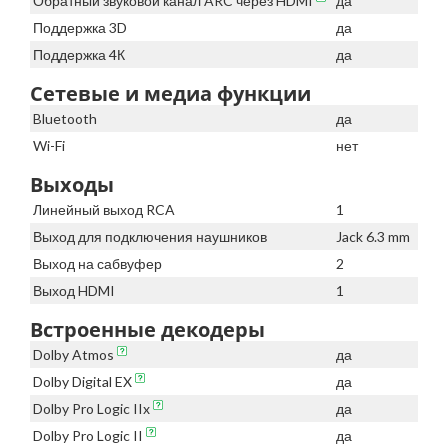
Обратный звуковой канал ARC через HDMI
да
Поддержка 3D
да
Поддержка 4К
да
Сетевые и медиа функции
Bluetooth
да
Wi-Fi
нет
Выходы
Линейный выход RCA
1
Выход для подключения наушников
Jack 6.3 mm
Выход на сабвуфер
2
Выход HDMI
1
Встроенные декодеры
Dolby Atmos
да
Dolby Digital EX
да
Dolby Pro Logic IIx
да
Dolby Pro Logic II
да