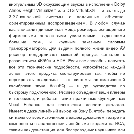
виртуальным 3D окружающим звуком в исполнении Dolby
Atmos Height Virtualizer* или DTS Virtual:X® — и вплоть до
3.2.2-канальной системы с подлинным объектно-
ориентированным воспроизведением. В любом случае
вас впечатлит динамичная мощь ресивера, оснащенного
фирменными аналоговыми усилителями, выдающими
большие токи, и крупным заказным силовым
трансформатором. Для выдачи полного жизни видео AV
ресивер поддерживает сквозной пропуск сигналов с
разрешением 4K/60p и HDR. Если вас способны напугать
все эти технические подробности, успокойтесь: каждый
аспект этого продукта сконструирован так, чтобы не
нервировать владельца – от системы автоматической
калибровки звука AccuEQ — и до руководства по
быстрому подключению. Ресивер объединит ваши плееры
и телевизор, и добавит такие практичные функции, как
Vocal Enhancer для повышения ясности диалогов.
Имеется даже линейный выход на Зону B, чтобы передать
сигналы со всех источников в вашем домашнем театре на
компоненты с аналоговыми линейными входами на RCA,
такими как док-станция для беспроводных наушников или