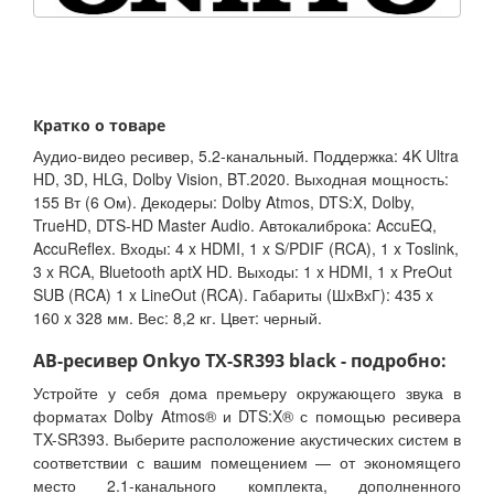
Кратко о товаре
Аудио-видео ресивер, 5.2-канальный. Поддержка: 4K Ultra
HD, 3D, HLG, Dolby Vision, BT.2020. Выходная мощность:
155 Вт (6 Ом). Декодеры: Dolby Atmos, DTS:X, Dolby,
TrueHD, DTS-HD Master Audio. Автокалиброка: AccuEQ,
AccuReflex. Входы: 4 x HDMI, 1 x S/PDIF (RCA), 1 x Toslink,
3 x RCA, Bluetooth aptX HD. Выходы: 1 x HDMI, 1 x PreOut
SUB (RCA) 1 x LineOut (RCA). Габариты (ШхВхГ): 435 x
160 x 328 мм. Вес: 8,2 кг. Цвет: черный.
АВ-ресивер Onkyo TX-SR393 black - подробно:
Устройте у себя дома премьеру окружающего звука в
форматах Dolby Atmos® и DTS:X® с помощью ресивера
TX-SR393. Выберите расположение акустических систем в
соответствии с вашим помещением — от экономящего
место 2.1-канального комплекта, дополненного