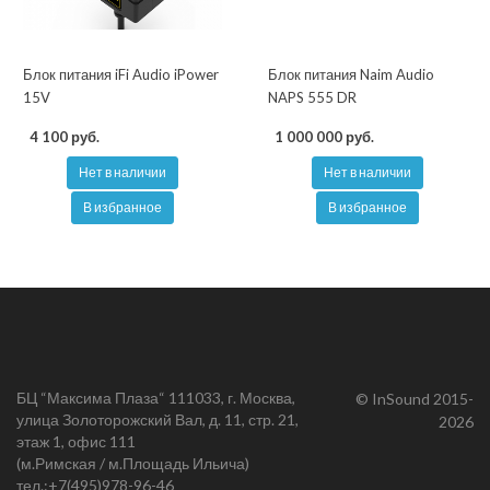
Блок питания iFi Audio iPower
Блок питания Naim Audio
15V
NAPS 555 DR
4 100 руб.
1 000 000 руб.
Нет в наличии
Нет в наличии
В избранное
В избранное
БЦ “Максима Плаза“ 111033, г. Москва,
© InSound 2015-
улица Золоторожский Вал, д. 11, стр. 21,
2026
этаж 1, офис 111
(м.Римская / м.Площадь Ильича)
тел.:
+7(495)978-96-46