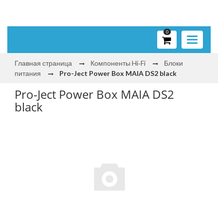
0
Toggle
navigati
Главная страница
Компоненты Hi‑Fi
Блоки
питания
Pro-Ject Power Box MAIA DS2 black
Pro-Ject Power Box MAIA DS2
black