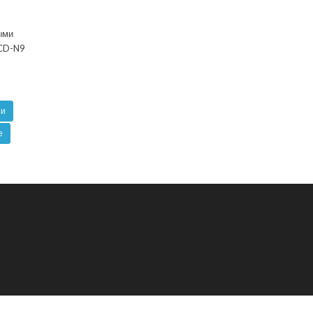
ыми
CD-N9
ии
е