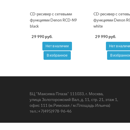
CD-ресивер с сетевыми
CD-ресивер с сетев
функциями Denon RCD-N9
функциями Denon R
black
white
29 990 руб.
29 990 руб.
Нет в наличии
Нет в налич
В избранное
В избранно
БЦ “Максима Плаза“ 111033, г. Москва,
улица Золоторожский Вал, д. 11, стр. 21, этаж 1,
офис 111 (м.Римская / м.Площадь Ильича)
тел.:
+7(495)978-96-46