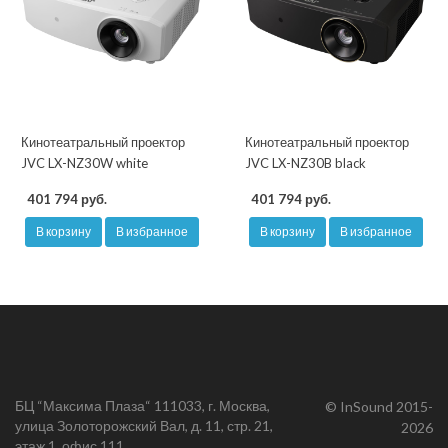
Кинотеатральный проектор
Кинотеатральный проектор
JVC LX-NZ30W white
JVC LX-NZ30B black
401 794 руб.
401 794 руб.
В корзину
В избранное
В корзину
В избранное
БЦ “Максима Плаза“ 111033, г. Москва,
© InSound 2015-
улица Золоторожский Вал, д. 11, стр. 21,
2026
этаж 1, офис 111