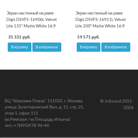
Экран настенный на раме
Экран настенный на раме
Digis DSVFS-16906L Velvet
Digis DSVFS-16911L Velvet
Lite 135" Matte White 16:9
Lite 200" Matte White 16:9
35 332 руб.
59 571 руб.
В корзину
В избранное
В корзину
В избранное
БЦ “Максима Плаза“ 111033, г. Москва,
© InSound 2015-
улица Золоторожский Вал, д. 11, стр. 21,
2026
этаж 1, офис 111
(м.Римская / м.Площадь Ильича)
тел.:
+7(495)978-96-46