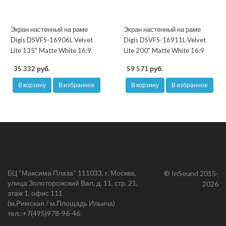
Экран настенный на раме
Экран настенный на раме
Digis DSVFS-16906L Velvet
Digis DSVFS-16911L Velvet
Lite 135" Matte White 16:9
Lite 200" Matte White 16:9
35 332 руб.
59 571 руб.
В корзину
В избранное
В корзину
В избранное
БЦ “Максима Плаза“ 111033, г. Москва,
© InSound 2015-
улица Золоторожский Вал, д. 11, стр. 21,
2026
этаж 1, офис 111
(м.Римская / м.Площадь Ильича)
тел.:
+7(495)978-96-46