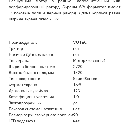
Бесшумный мотор в ролике, дополнительный или
перфорированный ракорд. Экраны A/V форматов имеют
1" боковые поля и черный ракорд. Длина корпуса равна
ширине экрана плюс 7 1/2".
Производитель
VUTEC
Триггер
нет
Наличие ДУ в комплекте
нет
Тип экрана
Моторизованный
Ширина белого поля, мм
2720
Высота белого поля, мм
1520
Тип поверхности
SoundScreen
Формат экрана
16:9
Диагональ, в дюймах
123
Коэффициент усиления
1.0
Звукопрозрачный
да
Боковая система натяжения
нет
Размер верхнего чёрного поля, см
90
LED подсветка
нет