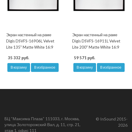
Экран настенный на раме
Экран настенный на раме
Digis DSVFS-16906L Velvet
Digis DSVFS-16911L Velvet
Lite 135" Matte White 16:9
Lite 200" Matte White 16:9
35 332 руб.
59 571 руб.
В корзину
В избранное
В корзину
В избранное
БЦ “Максима Плаза“ 111033, г. Москва,
© InSound 2015-
улица Золоторожский Вал, д. 11, стр. 21,
2026
этаж 1, офис 111