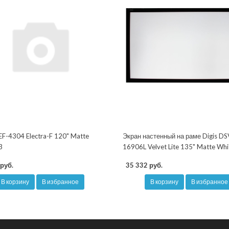
EF-4304 Electra-F 120" Matte
Экран настенный на раме Digis DS
3
16906L Velvet Lite 135" Matte Whi
руб.
35 332 руб.
В корзину
В избранное
В корзину
В избранное