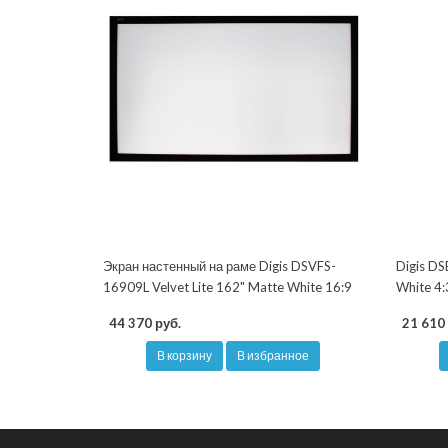
Экран настенный на раме Digis DSVFS-
Digis DS
16909L Velvet Lite 162" Matte White 16:9
White 4:
44 370 руб.
21 610 
В корзину
В избранное