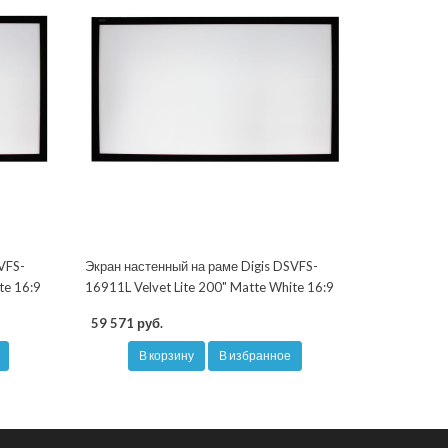
VFS-
Экран настенный на раме Digis DSVFS-
te 16:9
16911L Velvet Lite 200" Matte White 16:9
59 571 руб.
В корзину
В избранное