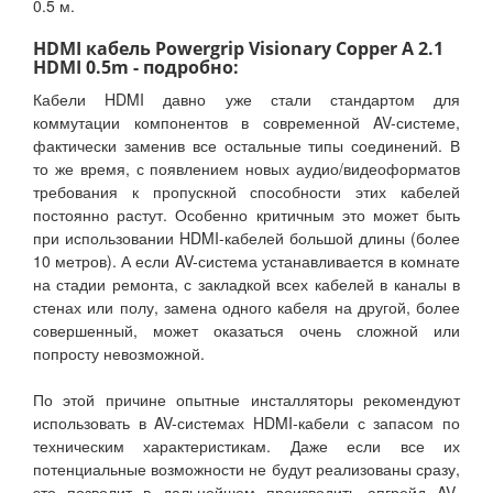
0.5 м.
HDMI кабель Powergrip Visionary Copper A 2.1
HDMI 0.5m - подробно:
Кабели HDMI давно уже стали стандартом для
коммутации компонентов в современной AV-системе,
фактически заменив все остальные типы соединений. В
то же время, с появлением новых аудио/видеоформатов
требования к пропускной способности этих кабелей
постоянно растут. Особенно критичным это может быть
при использовании HDMI-кабелей большой длины (более
10 метров). А если AV-система устанавливается в комнате
на стадии ремонта, с закладкой всех кабелей в каналы в
стенах или полу, замена одного кабеля на другой, более
совершенный, может оказаться очень сложной или
попросту невозможной.
По этой причине опытные инсталляторы рекомендуют
использовать в AV-системах HDMI-кабели с запасом по
техническим характеристикам. Даже если все их
потенциальные возможности не будут реализованы сразу,
это позволит в дальнейшем производить апгрейд AV-