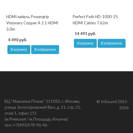
HDMI кабель Powergrip
Perfect Path HD-1000-25
Visionary Copper A 2.1 HDMI
HDMI Cables 7.62m
3.0m
14 491 руб.
4 490 руб.
В корзину
В избранное
В корзину
В избранное
БЦ “Максима Плаза“ 111033, г. Москва,
© InSound 2015-
улица Золоторожский Вал, д. 11, стр. 21,
2026
этаж 1, офис 111
(м.Римская / м.Площадь Ильича)
тел.:
+7(495)978-96-46