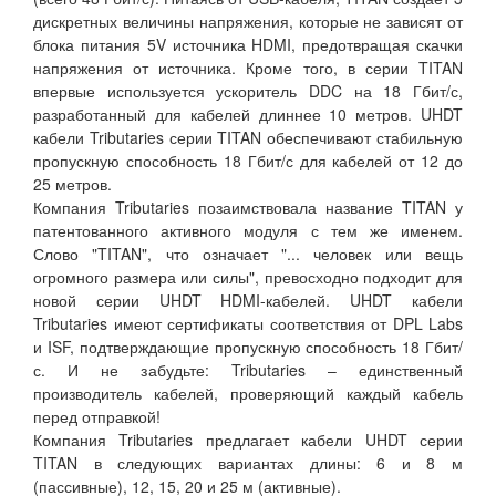
дискретных величины напряжения, которые не зависят от
блока питания 5V источника HDMI, предотвращая скачки
напряжения от источника. Кроме того, в серии TITAN
впервые используется ускоритель DDC на 18 Гбит/с,
разработанный для кабелей длиннее 10 метров. UHDT
кабели Tributaries серии TITAN обеспечивают стабильную
пропускную способность 18 Гбит/с для кабелей от 12 до
25 метров.
Компания Tributaries позаимствовала название TITAN у
патентованного активного модуля с тем же именем.
Слово "TITAN", что означает "... человек или вещь
огромного размера или силы", превосходно подходит для
новой серии UHDT HDMI-кабелей. UHDT кабели
Tributaries имеют сертификаты соответствия от DPL Labs
и ISF, подтверждающие пропускную способность 18 Гбит/
с. И не забудьте: Tributaries – единственный
производитель кабелей, проверяющий каждый кабель
перед отправкой!
Компания Tributaries предлагает кабели UHDT серии
TITAN в следующих вариантах длины: 6 и 8 м
(пассивные), 12, 15, 20 и 25 м (активные).