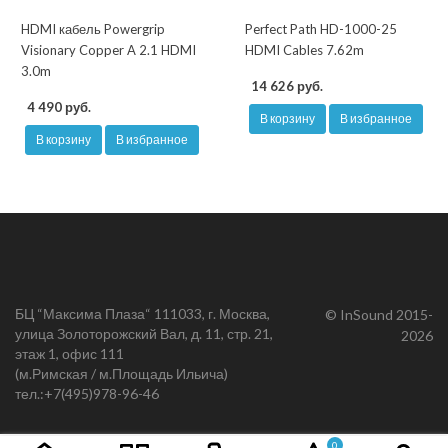
HDMI кабель Powergrip
Perfect Path HD-1000-25
Visionary Copper A 2.1 HDMI
HDMI Cables 7.62m
3.0m
14 626 руб.
4 490 руб.
В корзину
В избранное
В корзину
В избранное
БЦ “Максима Плаза“ 111033, г. Москва,
© InSound 2015-
улица Золоторожский Вал, д. 11, стр. 21,
2026
этаж 1, офис 111
(м.Римская / м.Площадь Ильича)
тел.:
+7(495)978-96-46
0