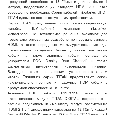
пропускной способностью 18 Гбит/с и длиной более 4
метров, поддерживающий стандарт HDMI v2.0, стал
совершенно необходим. Серия кабелей Tributaries UHDT
TITAN идеально соответствует этим требованиям.
Серия TITAN представляет собой самую современную
линейку HDMI-кабелей компании Tributaries.
Использованные технические решения включают две
новые запатентованные разработки по передаче сигнала
HDMI, а также передовые металлургические методы,
позволяющие создавать более длинные пассивные
кабели, а также активные кабели, оснащенные
ускорителем DDC (Display Data Channel) и тремя
дискретными внутренними источниками питания.
Благодаря этим техническим усовершенствованиям
кабели Tributaries серии TITAN представляют собой
исключительно прочные и надежные HDMI-кабели с
пропускной способностью 18 Гбит/с.
Активные UHDT кабели Tributaries питаются от
патентованного модуля TITAN DIGITAL, встроенного в
разъем, подключаемый к монитору. Модуль рассчитан на
HDMI 2.1 с 4 дискретными каналами на 12 Гбит/с каждый
(всего 48 Гбит/с). Питаясь от USB-кабеля, TITAN создает 3