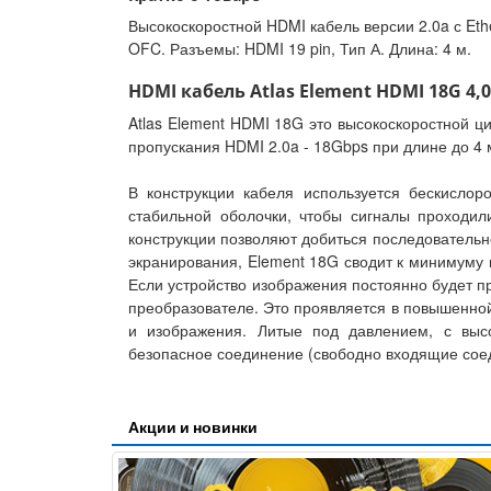
Высокоскоростной HDMI кабель версии 2.0a с Eth
OFC. Разъемы: HDMI 19 pin, Тип А. Длина: 4 м.
HDMI кабель Atlas Element HDMI 18G 4,
Atlas Element HDMI 18G это высокоскоростной ц
пропускания HDMI 2.0a - 18Gbps при длине до 4 
В конструкции кабеля используется бескислор
стабильной оболочки, чтобы сигналы проходил
конструкции позволяют добиться последовательн
экранирования, Element 18G сводит к минимуму 
Если устройство изображения постоянно будет пр
преобразователе. Это проявляется в повышенной
и изображения. Литые под давлением, с выс
безопасное соединение (свободно входящие соед
Акции и новинки