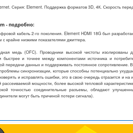
ernet. Серия: Element. Поддержка форматов 3D, 4К. Скорость пере
0m - подробно:
ифровой кабель 2-го поколения. Element HDMI 18G был разработа
м с крайне низкими показателями джиттера.
одная медь (OFC). Проводники высокой чистоты изолированы д
и быстрее и точнее между компонентами источника и потребите
ой передачи данных и поддерживать постоянное сопротивление. В
проблемы синхронизации, которые способны потенциально ухудши
оверять и исправлять ошибки, это в свою очередь отразится и на
 рассеиваемой мощности, более высокой тепловой характеристике и
окой точностью соединительные разъемы, обладают улучшенны
инители могут быть причиной потери сигнала).