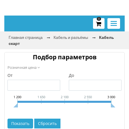
0
Toggle
navigati
Главная страница
Кабель и разъёмы
Кабель
скарт
Подбор параметров
Розничная цена
От
До
1 200
1 650
2 100
2 550
3 000