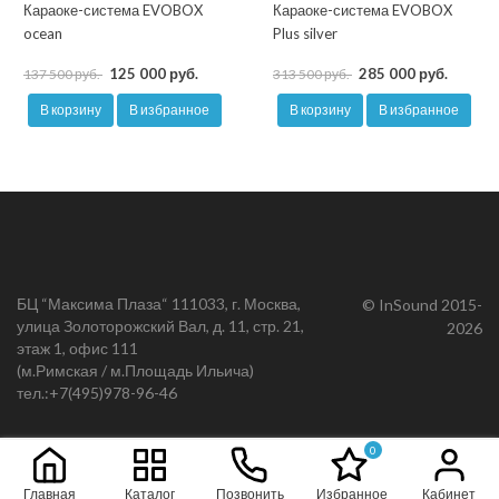
Караоке-система EVOBOX
Караоке-система EVOBOX
ocean
Plus silver
125 000 руб.
285 000 руб.
137 500 руб.
313 500 руб.
В корзину
В избранное
В корзину
В избранное
БЦ “Максима Плаза“ 111033, г. Москва,
© InSound 2015-
улица Золоторожский Вал, д. 11, стр. 21,
2026
этаж 1, офис 111
(м.Римская / м.Площадь Ильича)
тел.:
+7(495)978-96-46
0
Главная
Каталог
Позвонить
Избранное
Кабинет