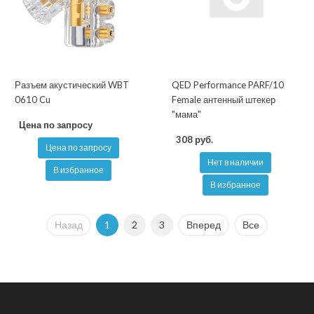
Разъем акустический WBT
QED Performance PARF/10
0610 Cu
Female антенный штекер
"мама"
Цена по запросу
308 руб.
Цена по запросу
Нет в наличии
В избранное
В избранное
Назад
1
2
3
Вперед
Все