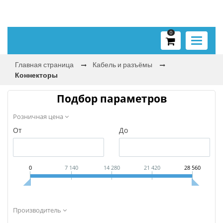
0
Toggle
navigati
Главная страница
Кабель и разъёмы
Коннекторы
Подбор параметров
Розничная цена
От
До
0
7 140
14 280
21 420
28 560
Производитель