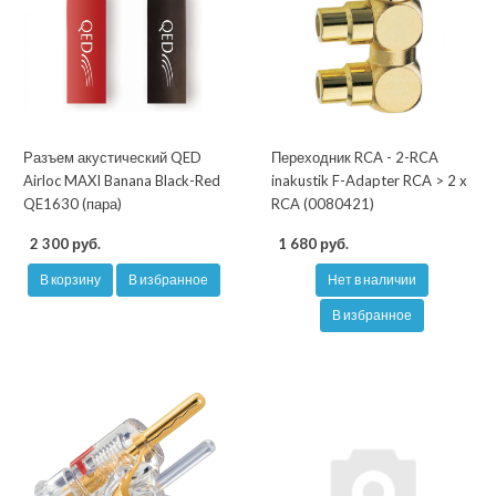
Разъем акустический QED
Переходник RCA - 2-RCA
Airloc MAXI Banana Black-Red
inakustik F-Adapter RCA > 2 x
QE1630 (пара)
RCA (0080421)
2 300 руб.
1 680 руб.
В корзину
В избранное
Нет в наличии
В избранное