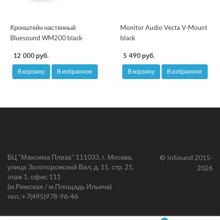
Кронштейн настенный
Monitor Audio Vecta V-Mount
Bluesound WM200 black
black
12 000 руб.
5 490 руб.
В корзину
В избранное
В корзину
В избранное
БЦ “Максима Плаза“ 111033, г. Москва,
© InSound 2015-
улица Золоторожский Вал, д. 11, стр. 21,
2026
этаж 1, офис 111
(м.Римская / м.Площадь Ильича)
тел.:
+7(495)978-96-46