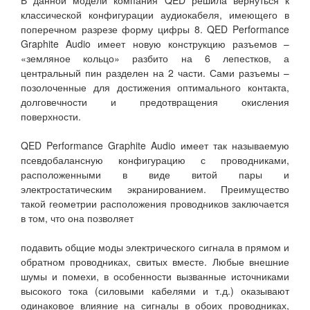
В данной модели компания QED решила вернуться к
классической конфигурации аудиокабеля, имеющего в
поперечном разрезе форму цифры 8. QED Performance
Graphite Audio имеет новую конструкцию разъемов –
«земляное кольцо» разбито на 6 лепестков, а
центральный пин разделен на 2 части. Сами разъемы –
позолоченные для достижения оптимального контакта,
долговечности и предотвращения окисления
поверхности.
QED Performance Graphite Audio имеет так называемую
псевдобалансную конфигурацию с проводниками,
расположенными в виде витой пары и
электростатическим экранированием. Преимущество
такой геометрии расположения проводников заключается
в том, что она позволяет
подавить общие моды электрического сигнала в прямом и
обратном проводниках, свитых вместе. Любые внешние
шумы и помехи, в особенности вызванные источниками
высокого тока (силовыми кабелями и т.д.) оказывают
одинаковое влияние на сигналы в обоих проводниках,