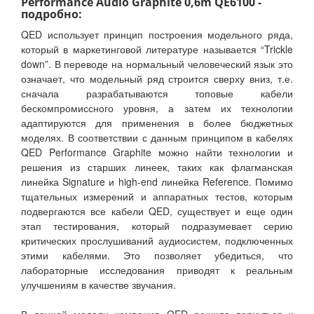
Performance Audio Graphite 0,6m QE6100 -
подробно:
QED использует принцип построения модельного ряда,
который в маркетинговой литературе называется “Trickle
down”. В переводе на нормальный человеческий язык это
означает, что модельный ряд строится сверху вниз, т.е.
сначала разрабатываются топовые кабели
бескомпромиссного уровня, а затем их технологии
адаптируются для применения в более бюджетных
моделях. В соответствии с данным принципом в кабелях
QED Performance Graphite можно найти технологии и
решения из старших линеек, таких как флагманская
линейка Signature и high-end линейка Reference. Помимо
тщательных измерений и аппаратных тестов, которым
подвергаются все кабели QED, существует и еще один
этап тестирования, который подразумевает серию
критических прослушиваний аудиосистем, подключенных
этими кабелями. Это позволяет убедиться, что
лабораторные исследования приводят к реальным
улучшениям в качестве звучания.