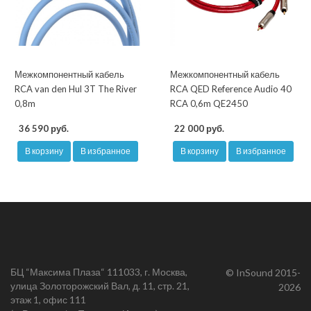
Межкомпонентный кабель
Межкомпонентный кабель
RCA van den Hul 3T The River
RCA QED Reference Audio 40
0,8m
RCA 0,6m QE2450
36 590 руб.
22 000 руб.
В корзину
В избранное
В корзину
В избранное
БЦ “Максима Плаза“ 111033, г. Москва,
© InSound 2015-
улица Золоторожский Вал, д. 11, стр. 21,
2026
этаж 1, офис 111