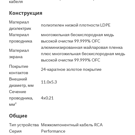
кабеля
Конструкция
Материал
полиэтилен низкой плотности LDPE
диэлектрик
Материал
многожильная бескислородная медь
проводника
высокой очистки 99.999% OFC
алюминизированная майларовая пленка
Материал
плюс многожильная бескислородная медь
экрана
высокой очистки 99.999% OFC
Покрытие
24-каратное золотое покрытие
контактов
Внешний
11.0х5.3
диаметр, мм
Сечение
проводника,
4x0.21
мм²
Общие
Тип устройства
Межкомпонентный кабель RCA
Серия
Performance