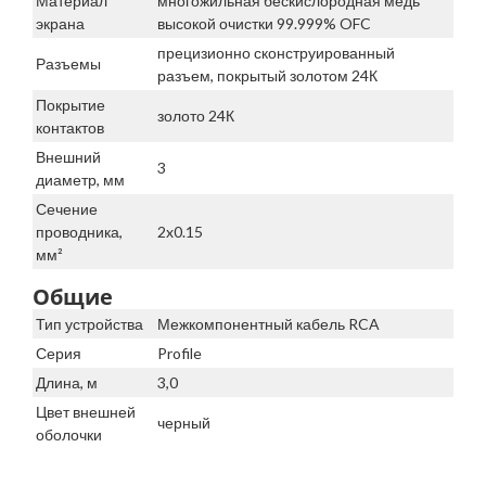
Материал
многожильная бескислородная медь
экрана
высокой очистки 99.999% OFC
прецизионно сконструированный
Разъемы
разъем, покрытый золотом 24К
Покрытие
золото 24К
контактов
Внешний
3
диаметр, мм
Сечение
проводника,
2x0.15
мм²
Общие
Тип устройства
Межкомпонентный кабель RCA
Серия
Profile
Длина, м
3,0
Цвет внешней
черный
оболочки