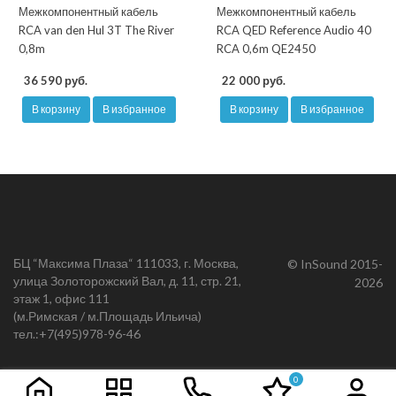
Межкомпонентный кабель
Межкомпонентный кабель
RCA van den Hul 3T The River
RCA QED Reference Audio 40
0,8m
RCA 0,6m QE2450
36 590 руб.
22 000 руб.
В корзину
В избранное
В корзину
В избранное
БЦ “Максима Плаза“ 111033, г. Москва,
© InSound 2015-
улица Золоторожский Вал, д. 11, стр. 21,
2026
этаж 1, офис 111
(м.Римская / м.Площадь Ильича)
тел.:
+7(495)978-96-46
0