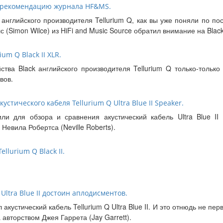
ил рекомендацию журнала HF&MS.
нглийского производителя Tellurium Q, как вы уже поняли по п
 (Simon Wilce) из HiFi and Music Source обратил внимание на Black
um Q Black II XLR.
ва Black английского производителя Tellurium Q только-только
вов.
устического кабеля Tellurium Q Ultra Blue II Speaker.
ли для обзора и сравнения акустический кабель Ultra Blue II 
 Невила Робертса (Neville Roberts).
llurium Q Black II.
Ultra Blue II достоин аплодисментов.
акустический кабель Tellurium Q Ultra Blue II. И это отнюдь не пе
авторством Джея Гаррета (Jay Garrett).