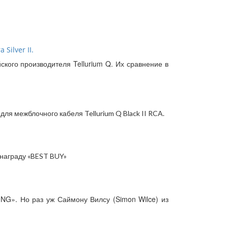
Silver II.
ийского производителя Tellurium Q. Их сравнение в
для межблочного кабеля Tellurium Q Black II RCA.
A награду «BEST BUY»
ING». Но раз уж Саймону Вилсу (Simon Wilce) из