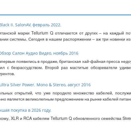
lack II. SalonAV, февраль 2022.
танской марки Tellurium Q отличаются от других – на каждый по
ании системы. Сегодня в нашем распоряжении – аж три новинки из
 Обзор Салон Аудио Видео, ноябрь 2016
Q впервые появились в продаже, британская хай-файная пресса недо
чил с безрассудством. Второй раз маститые обозреватели удив
урентов.
ltra Silver Power. Mono & Stereo, август 2016
тельных открытий, что уже породило множество кабелей, послуж
значно является великолепным предложением на рынке кабелей питан
учшая покупка в 2026 году.
кому, XLR и RCA кабелям Tellurium Q обновленного семейства Sive