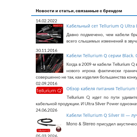
Новости и статьи, связанные с брендом
14.02.2022
Кабельный сет Tellurium Q Ultra B
Давно подмечено, чем кабели бри
всего слышимых изменений в звуч
30.11.2016
Кабели Tellurium Q серии Black.
Когда в 2009-м кабели Tellurium 
нового игрока фактически грани
совершенно не так, как изделия большинства конк
02.09.2016
Обзор кабеля питания Tellurium U
Tellurium Q идет по пути удиви
кабельной продукции. И Ultra Silver Power одно
24.06.2026
Кабели Tellurium Q Silver III — л
Mono & Stereo присудил акустичес
05.03.2026