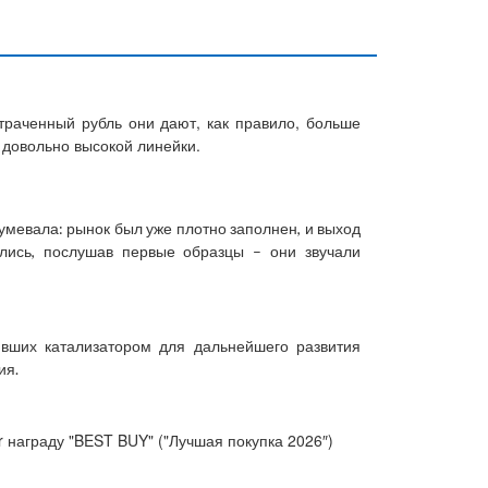
траченный рубль они дают, как правило, больше
 довольно высокой линейки.
умевала: рынок был уже плотно заполнен, и выход
ились, послушав первые образцы – они звучали
ивших катализатором для дальнейшего развития
ия.
r награду "BEST BUY" ("Лучшая покупка 2026″)