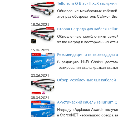
Tellurium Q Black II XLR заслуж
Обновление межблочных кабелей а
этот раз обозреватель Саймон Вилс
18.06.2021
Вторая награда для кабеля Telluri
Обновленные межблочники семейст
жатве наград и восторженных отзы
15.06.2021
Рекомендация и пять звезд для ак
В редакцию Hi-Fi Choice достави
тестирования стала краткая статья
03.06.2021
Обзор межблочных XLR кабелей Te
08.04.2021
Акустический кабель Tellurium Q 
Награду «Applause Award» получил 
в StereoNET небольшого обзора за 