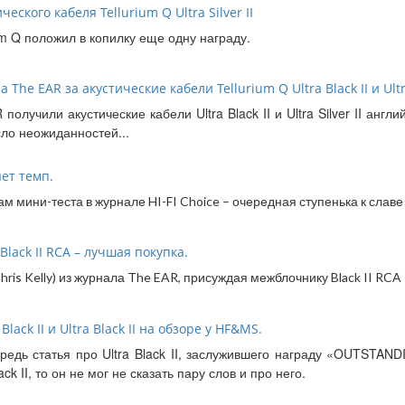
ческого кабеля Tellurium Q Ultra Silver II
um Q положил в копилку еще одну награду.
The ЕAR за акустические кабели Tellurium Q Ultra Black II и Ultra 
получили акустические кабели Ultra Black II и Ultra Silver II англ
ло неожиданностей...
яет темп.
м мини-теста в журнале HI-FI Choice – очередная ступенька к славе 
lack II RCA – лучшая покупка.
hris Kelly) из журнала The EAR, присуждая межблочнику Black II RC
lack II и Ultra Black II на обзоре у HF&MS.
редь статья про Ultra Black II, заслужившего награду «OUTSTAND
 II, то он не мог не сказать пару слов и про него.