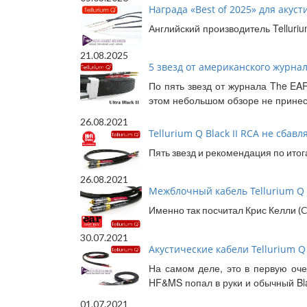
Награда «Best of 2025» для акусти
Английский производитель Telluri
21.08.2025
5 звезд от американского журнала 
По пять звезд от журнала The EAR 
этом небольшом обзоре не принес
26.08.2021
Tellurium Q Black II RCA не сбавл
Пять звезд и рекомендация по итога
26.08.2021
Межблочный кабель Tellurium Q B
Именно так посчитал Крис Келли (C
30.07.2021
Акустические кабели Tellurium Q B
На самом деле, это в первую оче
HF&MS попал в руки и обычный Black
01.07.2021