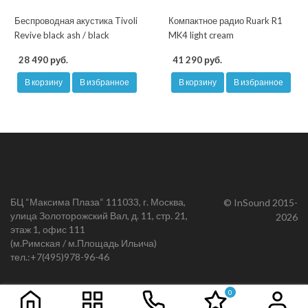
Беспроводная акустика Tivoli
Компактное радио Ruark R1
Revive black ash / black
MK4 light cream
28 490 руб.
41 290 руб.
В корзину
В избранное
В корзину
В избранное
БЦ “Максима Плаза“ 111033, г. Москва,
© InSound 2015-
улица Золоторожский Вал, д. 11, стр. 21,
2026
этаж 1, офис 111
(м.Римская / м.Площадь Ильича)
тел.:
+7(495)978-96-46
0