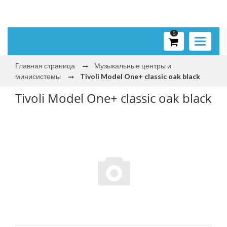
0
Toggle
navigati
Главная страница
Музыкальные центры и
минисистемы
Tivoli Model One+ classic oak black
Tivoli Model One+ classic oak black