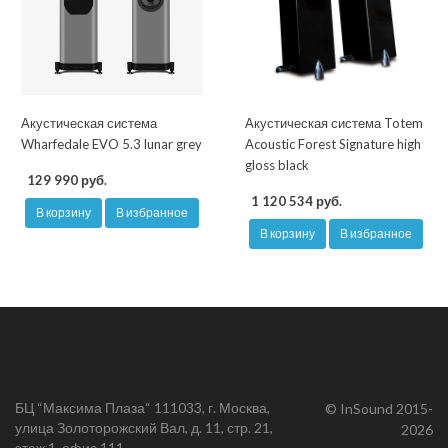
Акустическая система
Акустическая система Totem
Wharfedale EVO 5.3 lunar grey
Acoustic Forest Signature high
gloss black
129 990 руб.
1 120 534 руб.
В корзину
В избранное
В корзину
В избранное
БЦ “Максима Плаза“ 111033, г. Москва,
© InSound 2015-
улица Золоторожский Вал, д. 11, стр. 21,
2026
этаж 1, офис 111