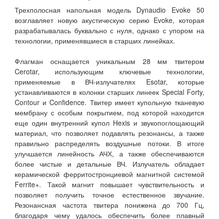
Трехполосная напольная модель Dynaudio Evoke 50
возглавляет новую акустическую серию Evoke, которая
разрабатывалась буквально с нуля, однако с упором на
технологии, применявшиеся в старших линейках.
Флагман оснащается уникальным 28 мм твитером
Cerotar, использующим ключевые технологии,
применяемые в ВЧ-излучателях Esotar, которые
устанавливаются в колонки старших линеек Special Forty,
Contour и Confidence. Твитер имеет купольную тканевую
мембрану с особым покрытием, под которой находится
еще один внутренний купол Hexis и звукопоглощающий
материал, что позволяет подавлять резонансы, а также
правильно распределять воздушные потоки. В итоге
улучшается линейность АЧХ, а также обеспечиваются
более чистые и детальные ВЧ. Излучатель обладает
керамической ферритостронциевой магнитной системой
Ferrite+. Такой магнит повышает чувствительность и
позволяет получить точное естественное звучание.
Резонансная частота твитера понижена до 700 Гц,
благодаря чему удалось обеспечить более плавный