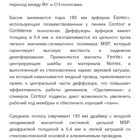
переход между ВЧ- и СЧ-полосами.
Басом занимается пара 180 мм вуферов Esotec+,
использующая позаимствованные у линеек Contour и
Confidence технологии. Диффузоры вуферов имеют
толщину в 0,4 мм и изготавливаются из цельного куска
легкого магниево-силикатного полимера MSP, который
гарантирует высокую жесткость и надежное
демпфирование. Применяются магниты Ferrite+ и
центрирующие шайбы из материала Nomex, а
выполненный из стекловолокна каркас звуковой катушки,
на который наматывается медный провод, приклеивается
прямо к центральной части диффузора, что повышает
эффективность работы динамиков. «Одолженные» у
спикеров Contour подвесы дают возможность увеличить
рабочий ход мембран и обеспечить хороший «панч».
Среднюю полосу озвучивает 150 мм драйвер с мощной
неодимовой магнитной системой, цельной MSP-
диафрагмой толщиной в 0,4 мм и легкой катушкой со
стекловолоконной основой и алюминиевым проводом.