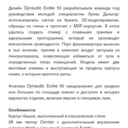
Дизайн Dynaudio Evoke 50 разрабатывала команда под
руководством молодой специалистки Луизы Дальгор:
использовались скетчи на бумаге, 3D-моделирование,
образцы из глины и прототип с MDF-корпусом. В итоге
удалось создать спикер с плавными гранями и
идеальными пропорциями, который не производит
впечатления громоздкости. Порт фазоинвертора вынесен
в тыл колонки, причем в комплект входит заглушка из
пеноматериала, позволяющая избавиться от гула в
определенных типах помещений. Модель имеет две
винтовые клеммы и выступающие за пределы корпуса
ножки, к которым крепятся шипы.
Флагман Dynaudio Evoke 50 предназначен для средних
или больших по площади комнат и доступен в четырех
вариантах отделки, включая версии в глянцевом лаке.
Особенности
Корпус-башня, выполненный в классическом стиле
28 мм твитер Cerotar с дополнительным внутренним
куполом Hexis и магнитной системой Ferrite+