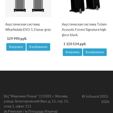
Акустическая система
Акустическая система Totem
Wharfedale EVO 5.3 lunar grey
Acoustic Forest Signature high
gloss black
129 990 руб.
1 120 534 руб.
В корзину
В избранное
В корзину
В избранное
БЦ “Максима Плаза“ 111033, г. Москва,
© InSound 2015-
улица Золоторожский Вал, д. 11, стр. 21,
2026
этаж 1, офис 111
(м.Римская / м.Площадь Ильича)