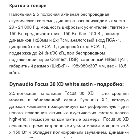
Кратко о товаре
Напольная 2.5 полосная активная беспроводная
акустическая система, диапазон воспроизводимых частот
29 - 24 000 Гц, мощность цифровых усилителей: твиттер -
150 Вт, среднечастотник - 150 Вт, бас- 150 Вт, размер
динамиков 1х28мм и 2х17см, аналоговый вход RCA -1,
цифровой вход RCA -1, цифровой вход RCA -1,
поддержка до 24 бит/96 кГц при беспроводном
подключении через Connect, DSP, встроенный HiRes ЦАП,
габаритный размер (ШхВхГ) - 198х980х307 мм, вес - 18,5
кг/шт.
Dynaudio Focus 30 XD white satin - подробно:
2.5-полосная напольная Focus 30 XD – это средняя
модель в обновленной серии Dynaudio XD, которую
датская компания позиционирует как референсную - для
нового поколения активных акустических систем класса
high-end. Несмотря на компактные размеры, Focus 30 XD
оснащена тремя встроенными усилителями мощностью 3
х 150 Вт и обладает полнокровным звучанием. Динамики