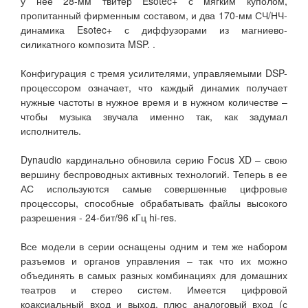
у нее 28-мм твитер Esotec+ с мягким куполом,
пропитанный фирменным составом, и два 170-мм СЧ/НЧ-
динамика Esotec+ с диффузорами из магниево-
силикатного композита MSP. .
Конфигурация с тремя усилителями, управляемыми DSP-
процессором означает, что каждый динамик получает
нужные частоты в нужное время и в нужном количестве –
чтобы музыка звучала именно так, как задумал
исполнитель.
Dynaudio кардинально обновила серию Focus XD – свою
вершину беспроводных активных технологий. Теперь в ее
АС используются самые совершенные цифровые
процессоры, способные обрабатывать файлы высокого
разрешения - 24-бит/96 кГц hi-res.
Все модели в серии оснащены одним и тем же набором
разъемов и органов управления – так что их можно
объединять в самых разных комбинациях для домашних
театров и стерео систем. Имеется цифровой
коаксиальный вход и выход, плюс аналоговый вход (с