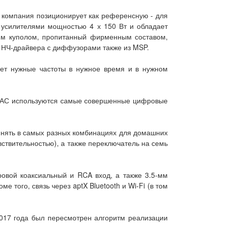
я компания позиционирует как референсную - для
и усилителями мощностью 4 х 150 Вт и обладает
ким куполом, пропитанный фирменным составом,
 НЧ-драйвера с диффузорами также из MSP.
ет нужные частоты в нужное время и в нужном
ее АС используются самые совершенные цифровые
инять в самых разных комбинациях для домашних
вствительностью), а также переключатель на семь
ровой коаксиальный и RCA вход, а также 3.5-мм
 того, связь через aptX Bluetooth и Wi-Fi (в том
2017 года был пересмотрен алгоритм реализации