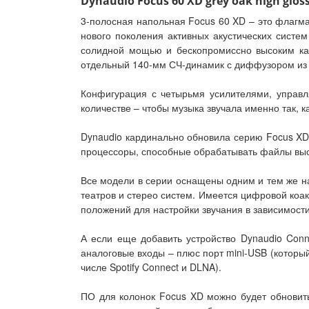
Dynaudio Focus 60 XD grey oak high glos
3-полосная напольная Focus 60 XD – это флагма
нового поколения активных акустических систе
солидной мощью и бескопромиссно высоким кач
отдельный 140-мм СЧ-динамик с диффузором из 
Конфигурация с четырьмя усилителями, управ
количестве – чтобы музыка звучала именно так, к
Dynaudio кардинально обновила серию Focus XD
процессоры, способные обрабатывать файлы высок
Все модели в серии оснащены одним и тем же н
театров и стерео систем. Имеется цифровой коак
положений для настройки звучания в зависимости
А если еще добавить устройство Dynaudio Conn
аналоговые входы – плюс порт mini-USB (который 
числе Spotify Connect и DLNA).
ПО для колонок Focus XD можно будет обновить