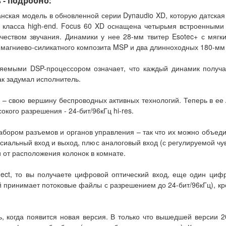
s - подробно:
нская модель в обновленной серии Dynaudio XD, которую датска
м класса high-end. Focus 60 XD оснащена четырьмя встроенным
еством звучания. Динамики у нее 28-мм твитер Esotec+ с мяг
магниево-силикатного композита MSP и два длинноходных 180-мм
ляемыми DSP-процессором означает, что каждый динамик получа
ак задумал исполнитель.
 – свою вершину беспроводных активных технологий. Теперь в 
ого разрешения - 24-бит/96кГц hi-res.
абором разъемов и органов управления – так что их можно объед
сиальный вход и выход, плюс аналоговый вход (с регулируемой чу
 от расположения колонок в комнате.
ect, то вы получаете цифровой оптический вход, еще один циф
принимает потоковые файлы с разрешением до 24-бит/96кГц), кроме
, когда появится новая версия. В только что вышедшей версии 