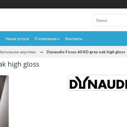
Наши услуги
О компании
Контакты
Напольная акустика
Dynaudio Focus 60 XD grey oak high gloss
k high gloss