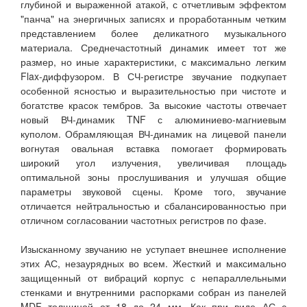
глубиной и выраженной атакой, с отчетливым эффектом
"панча" на энергичных записях и проработанным четким
представлением более деликатного музыкального
материала. Среднечастотный динамик имеет тот же
размер, но иные характеристики, с максимально легким
Flax-диффузором. В СЧ-регистре звучание подкупает
особенной ясностью и выразительностью при чистоте и
богатстве красок тембров. За высокие частоты отвечает
новый ВЧ-динамик TNF с алюминиево-магниевым
куполом. Обрамляющая ВЧ-динамик на лицевой панели
вогнутая овальная вставка помогает формировать
широкий угол излучения, увеличивая площадь
оптимальной зоны прослушивания и улучшая общие
параметры звуковой сцены. Кроме того, звучание
отличается нейтральностью и сбалансированностью при
отличном согласовании частотных регистров по фазе.
Изысканному звучанию не уступает внешнее исполнение
этих АС, незаурядных во всем. Жесткий и максимально
защищенный от вибраций корпус с непараллельными
стенками и внутренними распорками собран из панелей
MDF толщиной от 18 до 24 мм. Как при виде АС с