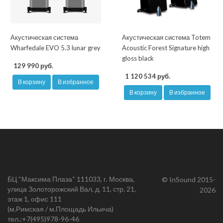
Акустическая система
Акустическая система Totem
Wharfedale EVO 5.3 lunar grey
Acoustic Forest Signature high
gloss black
129 990 руб.
1 120 534 руб.
В корзину
В избранное
В корзину
В избранное
БЦ “Максима Плаза“ 111033, г. Москва,
© InSound 2015-
улица Золоторожский Вал, д. 11, стр. 21,
2026
этаж 1, офис 111
(м.Римская / м.Площадь Ильича)
тел.:
+7(495)978-96-46