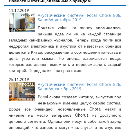
Новости и статьи, связанные с брендом
11.12.2019
Акустические системы Focal Chora 806.
SalonAV, декабрь 2019.
Понятие value for money упоминалось
раньше едва ли не на каждой странице
западных хай-файных журналов. Теперь, когда почти вся
недорогая электроника и акустика от известных брендов
делается в Китае, рассуждения о соотношении качества и
цены утратили смысл. Но иногда встречаются вещи,
которые заставляют вспомнить и переосмыслить старый
критерий. Перед нами – как раз такие.
25.11.2019
Акустические системы Focal Chora 826.
SalonAV, октябрь 2019.
Focal снова создает интригу, выпустив под
незнакомым именем целую серию систем.
Вроде всё очевидно: новоявленные Chora метят в
линейке на место ветеранов Chorus из доступного
ценового сегмента. Однако они несут в себе такой заряд
инноваций, что запросто могут «пальнуть» и по акустике