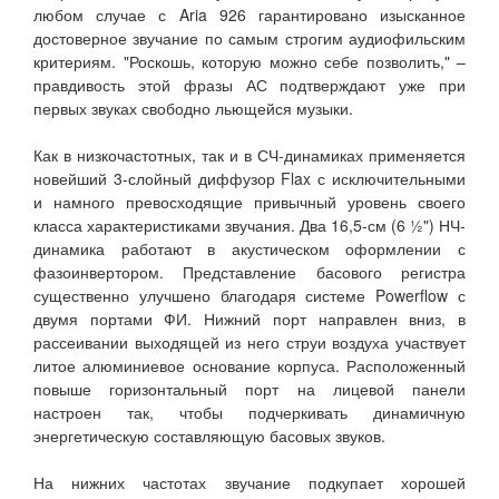
любом случае с Aria 926 гарантировано изысканное
достоверное звучание по самым строгим аудиофильским
критериям. "Роскошь, которую можно себе позволить," –
правдивость этой фразы АС подтверждают уже при
первых звуках свободно льющейся музыки.
Как в низкочастотных, так и в СЧ-динамиках применяется
новейший 3-слойный диффузор Flax с исключительными
и намного превосходящие привычный уровень своего
класса характеристиками звучания. Два 16,5-см (6 ½") НЧ-
динамика работают в акустическом оформлении с
фазоинвертором. Представление басового регистра
существенно улучшено благодаря системе Powerflow с
двумя портами ФИ. Нижний порт направлен вниз, в
рассеивании выходящей из него струи воздуха участвует
литое алюминиевое основание корпуса. Расположенный
повыше горизонтальный порт на лицевой панели
настроен так, чтобы подчеркивать динамичную
энергетическую составляющую басовых звуков.
На нижних частотах звучание подкупает хорошей